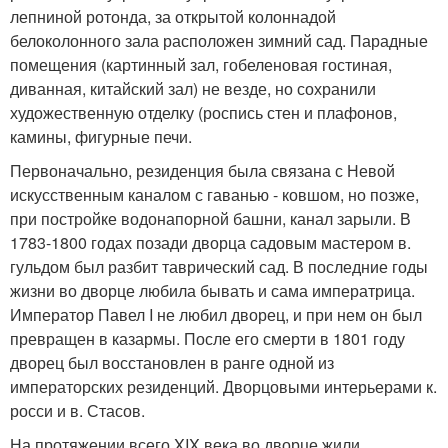
лепниной ротонда, за открытой колоннадой
белоколонного зала расположен зимний сад. Парадные
помещения (картинный зал, гобеленовая гостиная,
диванная, китайский зал) не везде, но сохранили
художественную отделку (роспись стен и плафонов,
камины, фигурные печи.
Первоначально, резиденция была связана с Невой
искусственным каналом с гаванью - ковшом, но позже,
при постройке водонапорной башни, канал зарыли. В
1783-1800 годах позади дворца садовым мастером в.
гульдом был разбит таврический сад. В последние годы
жизни во дворце любила бывать и сама императрица.
Император Павел I не любил дворец, и при нем он был
превращен в казармы. После его смерти в 1801 году
дворец был восстановлен в ранге одной из
императорских резиденций. Дворцовыми интерьерами к.
росси и в. Стасов.
На протяжении всего XIX века во дворце жили