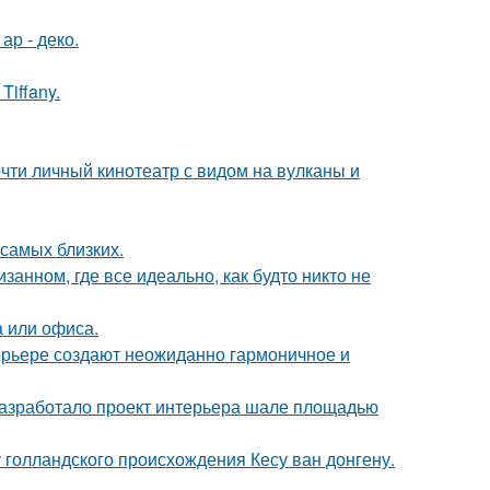
ар - деко.
iffany.
почти личный кинотеатр с видом на вулканы и
 самых близких.
занном, где все идеально, как будто никто не
 или офиса.
ерьере создают неожиданно гармоничное и
разработало проект интерьера шале площадью
голландского происхождения Кесу ван донгену.