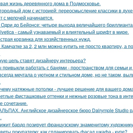
вая жизнь деревянного дома в Подмосковье.
городный дом с историей: переосмысление классики в духе 
т с мелочей начинается.
 Одри до Бейонсе: четыре выхода величайшего бриллианта T
lvetica - самый узнаваемый и влиятельный шрифт в мире.
страя корзинка для хозяйственных нужд.
 Камчатке за 2, 2 млн можно купить не просто квартиру, а 
.
кую цель ставят дизайнеру интерьера?
 привыкли работать с банями - пространством для семьи и
всегда мечтала о уютном и стильном доме, но не таком, выли
.
чему натяжные потолки - лучшее решение для вашего дома
етлые фисташковые оттенки и нежные розовые тона в инт
е сочетание.
АЛЬПАХ. Английское дизайнерское бюро Dalrymple Studio 
.
ижит бардо позирует французскому знаменитому художнику 
веты покупателю: как спланировать фасад шкафа - купе?