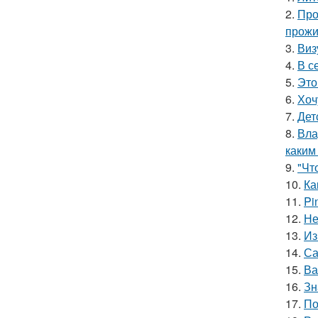
2.
Про
прожи
3.
Виз
4.
В с
5.
Это
6.
Хоч
7.
Дет
8.
Вла
каким
9.
"Чт
10.
Ка
11.
Pi
12.
Не
13.
Из
14.
Са
15.
Ва
16.
Зн
17.
По