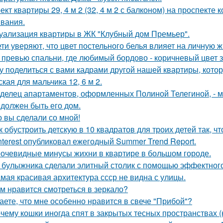
ект квартиры 29, 4 м 2 (32, 4 м 2 с балконом) на проспекте
вания.
уализация квартиры в ЖК "Клубный дом Премьер".
ети уверяют, что цвет постельного белья влияет на личную ж
 превью спальни, где любимый бордово - коричневый цвет з
у поделиться с вами кадрами другой нашей квартиры, кото
ская для мальчика 12, 6 м 2.
делец апартаментов, оформленных Полиной Телегиной, - мо
 должен быть его дом.
о вы сделали со мной!
к обустроить детскую в 10 квадратов для троих детей так, ч
nterest опубликовал ежегодный Summer Trend Report.
очевидные минусы жихни в квартире в большом городе.
 булыжника сделали элитный столик с помощью эффектного
мая красивая архитектура ссср не видна с улицы.
м нравится смотреться в зеркало?
аете, что мне особенно нравится в свече "Прибой"?
чему кошки иногда спят в закрытых тесных пространствах 