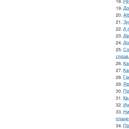
18.
Ре
19.
До
20.
Al
21.
Зн
22.
А 
23.
Дв
24.
До
25.
Со
справ
26.
Ка
27.
Ка
28.
Гд
29.
Яр
30.
Пр
31.
Кв
32.
Ин
33.
Ни
плане
34.
Пр