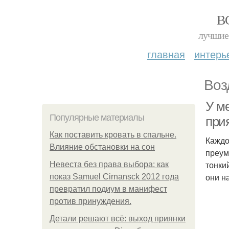
В
лучшие 
главная
интерь
Воз
У ме
Популярные материалы
при
Как поставить кровать в спальне.
Каждо
Влияние обстановки на сон
преум
тонки
Невеста без права выбора: как
они н
показ Samuel Cirnansck 2012 года
превратил подиум в манифест
против принуждения.
Детали решают всё: выход приянки