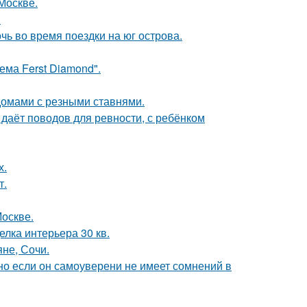
Москве.
.
очь во время поездки на юг острова.
ема Ferst Diamond".
домами с резными ставнями.
 даёт поводов для ревности, с ребёнком
х.
т.
Москве.
елка интерьера 30 кв.
яне, Сочи.
но если он самоуверени не имеет сомнений в