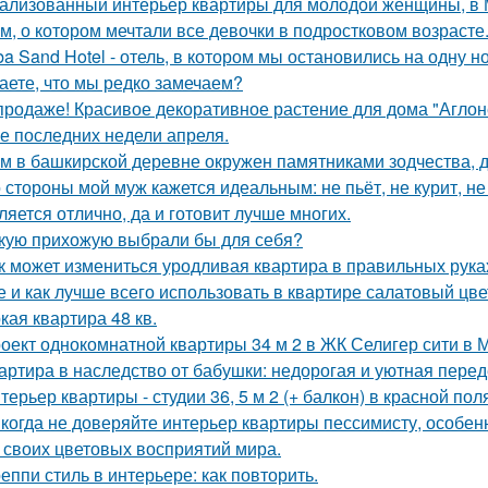
ализованный интерьер квартиры для молодой женщины, в 
м, о котором мечтали все девочки в подростковом возрасте
ba Sand Hotel - отель, в котором мы остановились на одну н
аете, что мы редко замечаем?
продаже! Красивое декоративное растение для дома "Аглон
е последних недели апреля.
м в башкирской деревне окружен памятниками зодчества, 
 стороны мой муж кажется идеальным: не пьёт, не курит, не
ляется отлично, да и готовит лучше многих.
кую прихожую выбрали бы для себя?
к может измениться уродливая квартира в правильных рука
е и как лучше всего использовать в квартире салатовый цве
кая квартира 48 кв.
оект однокомнатной квартиры 34 м 2 в ЖК Селигер сити в 
артира в наследство от бабушки: недорогая и уютная перед
терьер квартиры - студии 36, 5 м 2 (+ балкон) в красной пол
когда не доверяйте интерьер квартиры пессимисту, особен
 своих цветовых восприятий мира.
еппи стиль в интерьере: как повторить.