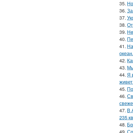
35.
Но
36.
За
37.
Ую
38.
От
39.
He
40.
Пе
41.
На
океан
42.
Ка
43.
Мы
44.
Я 
живет
45.
По
46.
Св
свеже
47.
В 
235 кв
48.
Бр
49.
Со