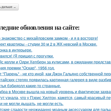
ь дальше →
ледние обновления на сайте:
 знакомство с михайловским замком - и я в восторге!
ект квартиры - студии 30 м 2 в ЖК невский в Москве.
онка в интерьере.
вился! (Я пришел с прогулки.
йс келли и Одри Хепберн за кулисами, в ожидании предста
ния премии "Оскар", 1956 год.
т "Парень" - не кто иной, как Джон Гальяно собственной пер
итайских степях появилась картинная галерея в виде разб
тья бэбидолл какие-то странные.
бра в Москве вышла на новый уровень и фактически захва
тут узнала, что у Пэрис Хилтон, кажется, самый красивый п
и не могли дышать, не могли есть.
тские сладости неожиданно модным аксессуаром для пальц