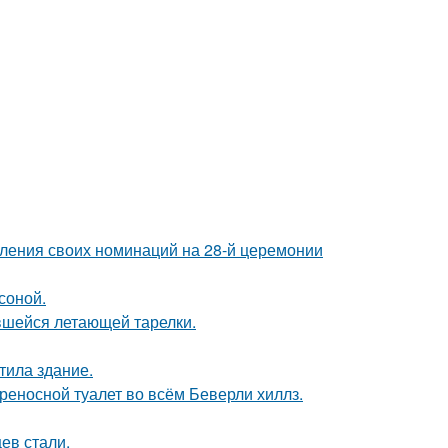
вления своих номинаций на 28-й церемонии
соной.
ившейся летающей тарелки.
тила здание.
ереносной туалет во всём Беверли хиллз.
ев стали.