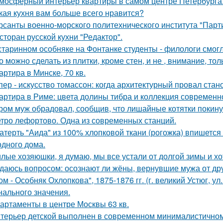
мосферный интерьер квартиры в самом центре Петербурга
кая кухня вам больше всего нравится?
рсанты военно-морского политехнического института "Парти
сторан русской кухни "Редактор".
старинном особняке на Фонтанке студенты - филологи смог
о можно сделать из плитки, кроме стен, и не , внимание, то
артира в Минске, 70 кв.
пер - искусство томассон: когда архитектурный провал ста
артира в Риме: цвета долины тибра и коллекция современно
ром муж обрадовал, сообщив, что лишайные котятки покинул
тро лефортово. Одна из современных станций.
атерть "Аида" из 100% хлопковой ткани (рогожка) впишется 
одного дома.
лые хозяюшки, я думаю, мы все устали от долгой зимы и хо
даюсь вопросом: осознают ли жёны, вернувшие мужа от друг
ом - Особняк Охлопкова", 1875-1876 гг. (г. великий Устюг, ул
нального значения.
артаменты в центре Москвы 63 кв.
терьер детской выполнен в современном минималистичном