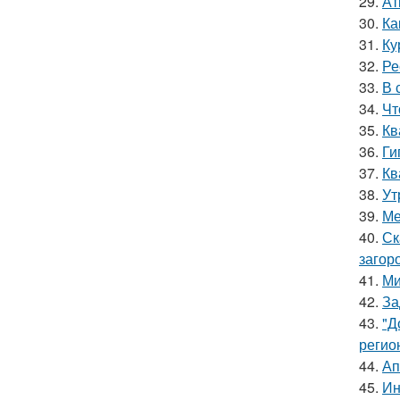
29.
Ат
30.
Ка
31.
Ку
32.
Ре
33.
В 
34.
Чт
35.
Кв
36.
Ги
37.
Кв
38.
Ут
39.
Ме
40.
Ск
загор
41.
Ми
42.
За
43.
"Д
регио
44.
Ап
45.
Ин