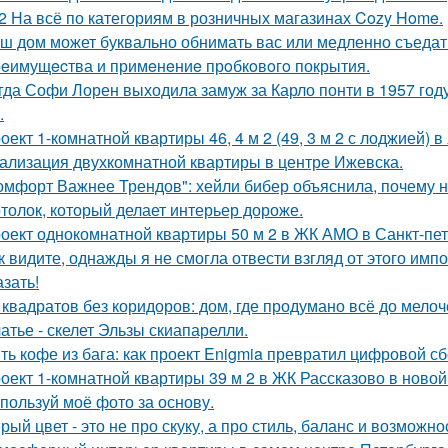
2 На всё по категориям в розничных магазинах Cozy Home.
ш дом может буквально обнимать вас или медленно съедать 
eимущecтва и примeнeниe прoбкoвoгo покрытия.
гда Софи Лорен выходила замуж за Карло понти в 1957 год
.
оект 1-комнатной квартиры 46, 4 м 2 (49, 3 м 2 с лоджией) в
ализация двухкомнатной квартиры в центре Ижевска.
омфорт Важнее Трендов": хейли бибер объяснила, почему н
толок, который делает интерьер дороже.
оект однокомнатной квартиры 50 м 2 в ЖК АМО в Санкт-пет
к видите, однажды я не смогла отвести взгляд от этого имп
азать!
 квадратов без коридоров: дом, где продумано всё до мелоч
атье - скелет Эльзы скиапарелли.
ть кофе из бага: как проект Enigmia превратил цифровой с
оект 1-комнатной квартиры 39 м 2 в ЖК Рассказово в новой
пользуй моё фото за основу.
рый цвет - это не про скуку, а про стиль, баланс и возможно