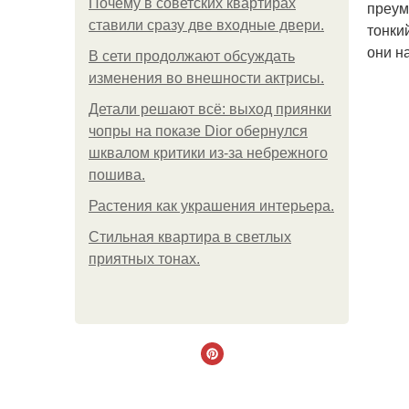
Почему в советских квартирах
преум
ставили сразу две входные двери.
тонки
они н
В сети продолжают обсуждать
изменения во внешности актрисы.
Детали решают всё: выход приянки
чопры на показе Dior обернулся
шквалом критики из-за небрежного
пошива.
Растения как украшения интерьера.
Стильная квартира в светлых
приятных тонах.