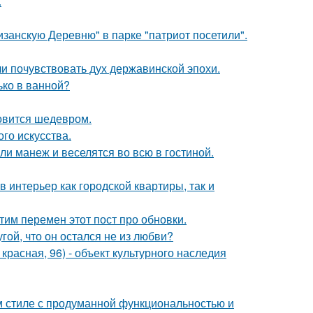
.
занскую Деревню" в парке "патриот посетили".
ли почувствовать дух державинской эпохи.
лько в ванной?
новится шедевром.
го искусства.
и манеж и веселятся во всю в гостиной.
в интерьер как городской квартиры, так и
тим перемен этот пост про обновки.
ой, что он остался не из любви?
. красная, 96) - объект культурного наследия
 стиле с продуманной функциональностью и