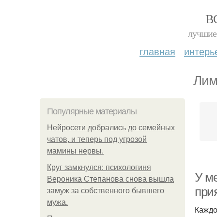
В
лучшие 
главная
интерь
Лим
Популярные материалы
Нейросети добрались до семейных
чатов, и теперь под угрозой
мамины нервы.
Круг замкнулся: психологиня
У ме
Вероника Степанова снова вышла
при
замуж за собственного бывшего
мужа.
Каждо