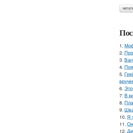
читат
Пос
1.
Моё
2.
Про
3.
Ваг
4.
Поя
5.
Гре
вруче
6.
Это
7.
В к
8.
Пла
9.
Шва
10.
Я 
11.
Он
12.
Де