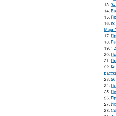
13.
3=
14.
Ва
15.
Пр
16.
Ко
Мире"
17.
Пр
18.
Ре
19.
"К
20.
По
21.
Пр
22.
Ка
расск
23.
56
24.
Пл
25.
Пи
26.
Пр
27.
Ис
28.
Се