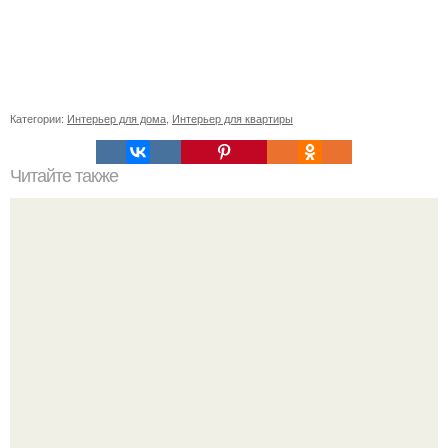
Категории:
Интерьер для дома
,
Интерьер для квартиры
Читайте также
Сколько сохнут обои на флизелиновой основе после
поклейки. Когда высохнет клей?