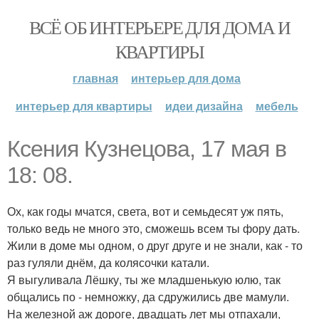
ВСЁ ОБ ИНТЕРЬЕРЕ ДЛЯ ДОМА И
КВАРТИРЫ
главная
интерьер для дома
интерьер для квартиры
идеи дизайна
мебель
Ксения Кузнецова, 17 мая в
18: 08.
Ох, как годы мчатся, света, вот и семьдесят уж пять,
только ведь не много это, сможешь всем ты фору дать.
Жили в доме мы одном, о друг друге и не знали, как - то
раз гуляли днём, да колясочки катали.
Я выгуливала Лёшку, ты же младшенькую юлю, так
общались по - немножку, да сдружились две мамули.
На железной аж дороге, двадцать лет мы отпахали,