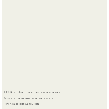
Невеста без права выбора: как показ Samuel Cirnansck
2012 года превратил подиум в манифест против
принуждения.
Сокровища из Hoff.
© 2026 Всё об интерьере для дома и квартиры
Контакты
Пользовательское соглашение
Политика конфидециальности