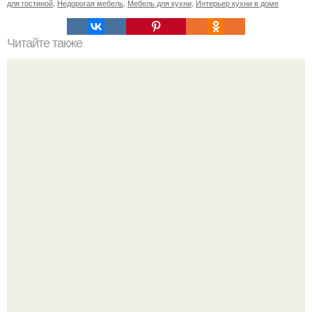
для гостиной
,
Недорогая мебель
,
Мебель для кухни
,
Интерьер кухни в доме
Читайте также
Апартаменты в Москве от студии Geometrix Design!
Уютная светлая квартира в лучах солнца.