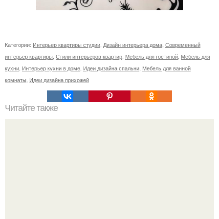
Категории:
Интерьер квартиры студии
,
Дизайн интерьера дома
,
Современный
интерьер квартиры
,
Стили интерьеров квартир
,
Мебель для гостиной
,
Мебель для
кухни
,
Интерьер кухни в доме
,
Идеи дизайна спальни
,
Мебель для ванной
комнаты
,
Идеи дизайна прихожей
Читайте также
Хохотала до слёз?