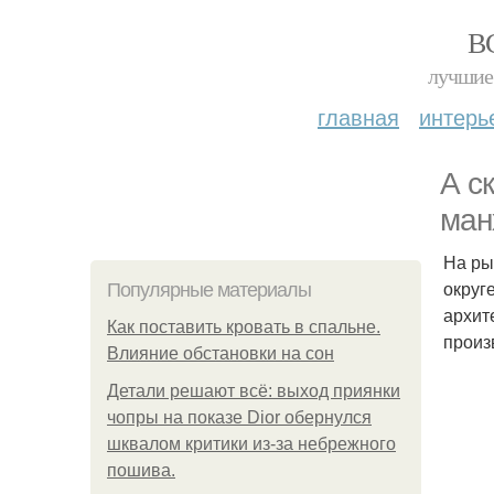
В
лучшие 
главная
интерь
А с
ман
На ры
округ
Популярные материалы
архит
Как поставить кровать в спальне.
произ
Влияние обстановки на сон
Детали решают всё: выход приянки
чопры на показе Dior обернулся
шквалом критики из-за небрежного
пошива.