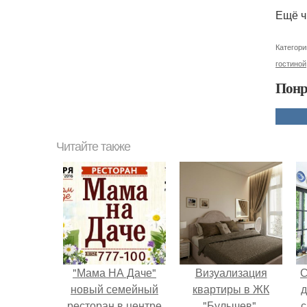
Ещё ч
Категори
гостиной
Понр
Читайте также
"Мама НА Даче"
Визуализация
С
новый семейный
квартиры в ЖК
д
ресторан в центре
"Булычев".
с