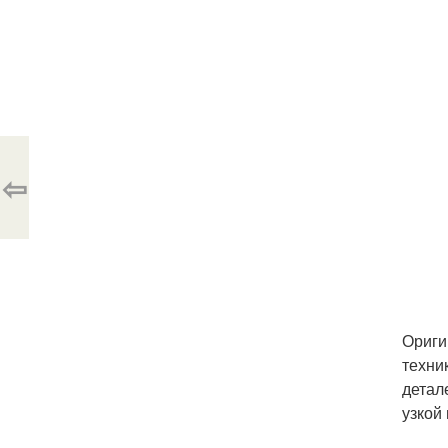
⇦
Ориги
техни
детал
узкой