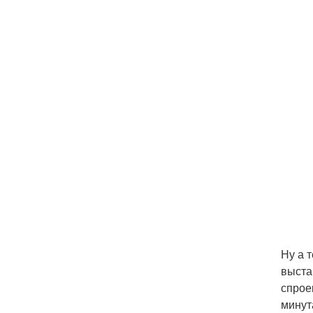
Ну а 
выста
спрое
минут