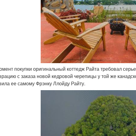
момент покупки оригинальный коттедж Райта требовал серь
врацию с заказа новой кедровой черепицы у той же канадс
вила ее самому Фрэнку Ллойду Райту.