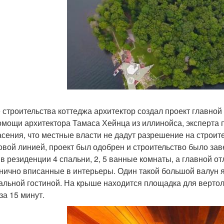
 строительства коттеджа архитектор создал проект главно
омощи архитектора Тамаса Хейнца из иллинойса, эксперта 
асения, что местные власти не дадут разрешение на строи
овой линией, проект был одобрен и строительство было за
 в резиденции 4 спальни, 2, 5 ванные комнаты, а главной о
нично вписанные в интерьеры. Один такой большой валун 
альной гостиной. На крыше находится площадка для вертол
за 15 минут.