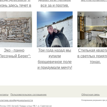
изнь здесь течет в
все за и против.
обственном ритме
- спокойно, без
пешки и лишнего
шума.
Эко - панно
Три года назад мы
Стильная кварт
Песочный Берег":
купили
в светлых прия
борщевичное поле
тонах.
и придумали мечту!
онтакты
Пользовательское соглашение
Обратная связь
олитика конфидециальности
Копирование разрешено при у
 Москва, САО, Беговой, Правды улица 15Б 1, м. Савёловская