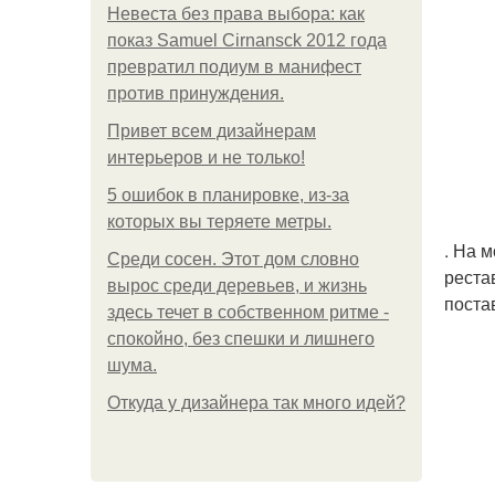
Невеста без права выбора: как
показ Samuel Cirnansck 2012 года
превратил подиум в манифест
против принуждения.
Привет всем дизайнерам
интерьеров и не только!
5 ошибок в планировке, из-за
которых вы теряете метры.
. На 
Среди сосен. Этот дом словно
реста
вырос среди деревьев, и жизнь
поста
здесь течет в собственном ритме -
спокойно, без спешки и лишнего
шума.
Откуда у дизайнера так много идей?