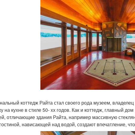
нальный коттедж Райта стал своего рода музеем, владелец
ку на кухне в стиле 50- хх годов. Как и коттедж, главный д
ей, отличающие здания Райта, например массивную стекля
 гостиной, нависающей над водой, создают впечатление, чт