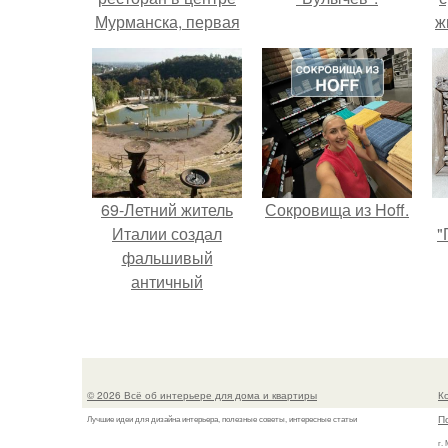
Мурманска, первая
ж
уникальная
с
митерия в городе.
с
69-Летний житель
Сокровища из Hoff.
Италии создал
"
фальшивый
античный
амфитеатр и
долгое время
успешно выдавал
его за настоящее
© 2026 Всё об интерьере для дома и квартиры
К
историческое
П
Лучшие идеи для дизайна интерьера, полезные советы, интересные статьи
наследие.
г.