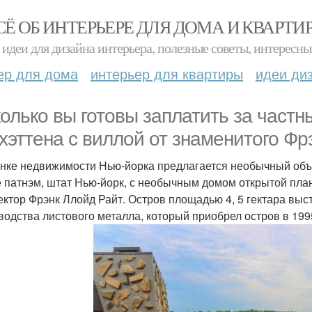
СЁ ОБ ИНТЕРЬЕРЕ ДЛЯ ДОМА И КВАРТИ
идеи для дизайна интерьера, полезные советы, интересны
ер для дома
интерьер для квартиры
идеи ди
колько вы готовы заплатить за частн
хэттена с виллой от знаменитого Ф
нке недвижимости Нью-йорка предлагается необычный объек
е патнэм, штат Нью-йорк, с необычным домом открытой пла
ектор Фрэнк Ллойд Райт. Остров площадью 4, 5 гектара выс
водства листового металла, который приобрел остров в 19