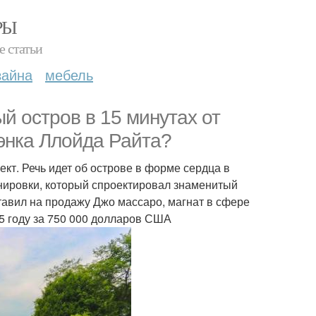
РЫ
е статьи
зайна
мебель
ый остров в 15 минутах от
рэнка Ллойда Райта?
т. Речь идет об острове в форме сердца в
нировки, который спроектировал знаменитый
тавил на продажу Джо массаро, магнат в сфере
95 году за 750 000 долларов США