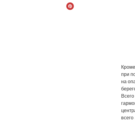
Кроме
при п
на оп
берег
Всего
гармо
центр
всего 