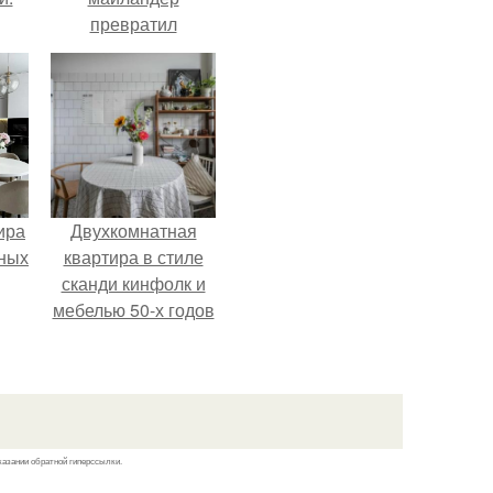
превратил
солнечные ожоги в
арт - объект.
ира
Двухкомнатная
тных
квартира в стиле
сканди кинфолк и
мебелью 50-х годов
в высотке на
котельнической.
казании обратной гиперссылки.