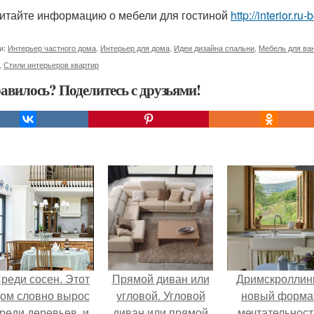
итайте информацию о мебели для гостиной
http://interior.r
и:
Интерьер частного дома
,
Интерьер для дома
,
Идеи дизайна спальни
,
Мебель для ва
,
Стили интерьеров квартир
авилось? Поделитесь с друзьями!
реди сосен. Этот
Прямой диван или
Дримскроллинг
ом словно вырос
угловой. Угловой
новый форма
реди деревьев, и
диван или прямой
мечтательност