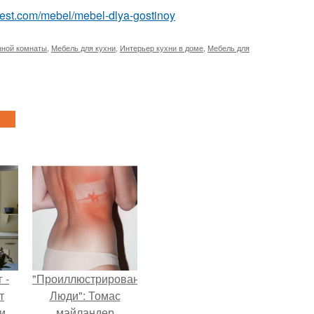
u-best.com/mebel/mebel-dlya-gostinoy
нной комнаты
,
Мебель для кухни
,
Интерьер кухни в доме
,
Мебель для
 -
"Проиллюстрированные
т
Люди": Томас
и.
майландер