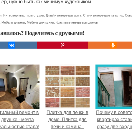
ьер, нужно быть как минимум художником.
и:
Интерьер квартиры студии
,
Дизайн интерьера дома
,
Стили интерьеров квартир
,
Совр
,
Мебель диваны
,
Мебель для кухни
,
Красивые интерьеры домов
авилось? Поделитесь с друзьями!
тильный ремонт в
Плитка для печки в
Почему в советс
двушке - мечта
доме. Плитка для
квартирах став
еальностью стала!
печи и камина -
сразу две вход