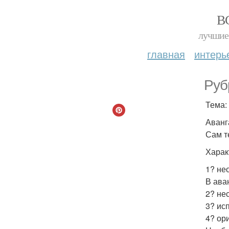
В
лучшие 
главная
интерь
Руб
Тема:
Аванг
Сам т
Харак
1? не
В ава
2? не
3? ис
4? ор