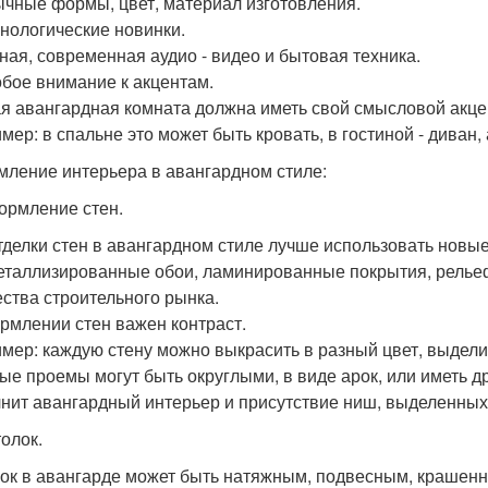
чные формы, цвет, материал изготовления.
хнологические новинки.
ная, современная аудио - видео и бытовая техника.
обое внимание к акцентам.
я авангардная комната должна иметь свой смысловой акце
ер: в спальне это может быть кровать, в гостиной - диван, а
ление интерьера в авангардном стиле:
ормление стен.
тделки стен в авангардном стиле лучше использовать новые
еталлизированные обои, ламинированные покрытия, рельеф
ства строительного рынка.
рмлении стен важен контраст.
мер: каждую стену можно выкрасить в разный цвет, выделит
ые проемы могут быть округлыми, в виде арок, или иметь 
нит авангардный интерьер и присутствие ниш, выделенных 
толок.
ок в авангарде может быть натяжным, подвесным, крашенны