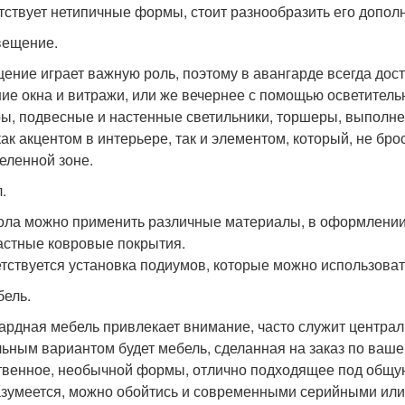
тствует нетипичные формы, стоит разнообразить его допо
вещение.
ение играет важную роль, поэтому в авангарде всегда дост
ие окна и витражи, или же вечернее с помощью осветитель
ы, подвесные и настенные светильники, торшеры, выполне
как акцентом в интерьере, так и элементом, который, не бро
еленной зоне.
.
ола можно применить различные материалы, в оформлении 
астные ковровые покрытия.
тствуется установка подиумов, которые можно использова
бель.
ардная мебель привлекает внимание, часто служит центра
ьным вариантом будет мебель, сделанная на заказ по вашем
твенное, необычной формы, отлично подходящее под общу
азумеется, можно обойтись и современными серийными или 