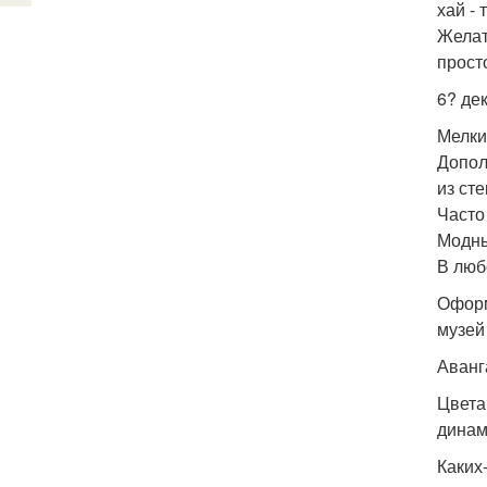
хай -
Желат
прост
6? дек
Мелки
Допол
из сте
Часто
Модны
В люб
Оформ
музей
Аванг
Цвета
динам
Каких