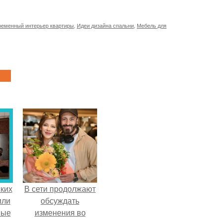
еменный интерьер квартиры
,
Идеи дизайна спальни
,
Мебель для
ких
В сети продолжают
или
обсуждать
ные
изменения во