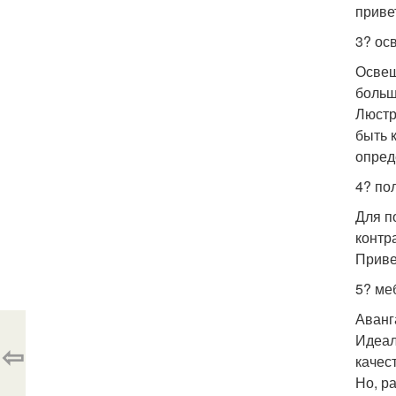
приве
3? ос
Освещ
больш
Люстр
быть 
опред
4? пол
Для п
контр
Приве
5? ме
Аванг
Идеал
⇦
качес
Но, р