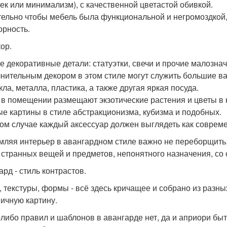
 тек или минимализм), с качественной цветастой обивкой.
ельно чтобы мебель была функциональной и негромоздкой,
орность.
ор.
е декоративные детали: статуэтки, свечи и прочие малозна
нительным декором в этом стиле могут служить большие в
кла, металла, пластика, а также другая яркая посуда.
 в помещении размещают экзотические растения и цветы в 
е картины в стиле абстракционизма, кубизма и подобных.
ом случае каждый аксессуар должен выглядеть как совреме
ляя интерьер в авангардном стиле важно не переборщить,
 странных вещей и предметов, непонятного назначения, со 
ард - стиль контрастов.
, текстуры, формы - всё здесь кричащее и собрано из разны
ичную картину.
-либо правил и шаблонов в авангарде нет, да и априори быт