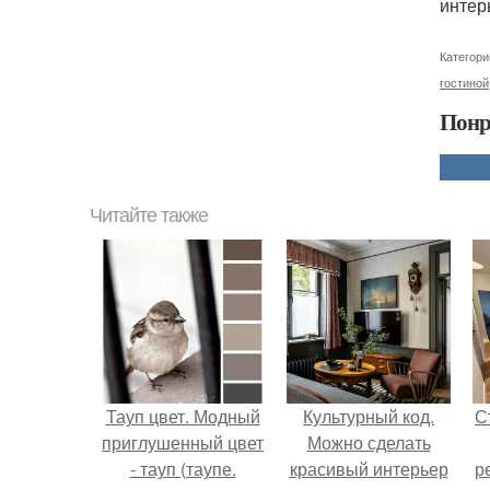
интер
Категори
гостиной
Понр
Читайте также
Тауп цвет. Модный
Культурный код.
С
приглушенный цвет
Можно сделать
- тауп (таупе.
красивый интерьер
р