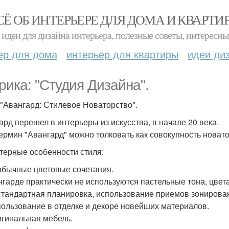
СЁ ОБ ИНТЕРЬЕРЕ ДЛЯ ДОМА И КВАРТИ
идеи для дизайна интерьера, полезные советы, интересны
ер для дома
интерьер для квартиры
идеи ди
рика: "Студия Дизайна".
 "Авангард: Стилевое Новаторство".
ард перешел в интерьеры из искусства, в начале 20 века.
ермин "Авангард" можно толковать как совокупность новато
терные особенности стиля:
обычные цветовые сочетания.
нгарде практически не используются пастельные тона, цвета
стандартная планировка, использование приемов зонирова
пользование в отделке и декоре новейших материалов.
игинальная мебель.