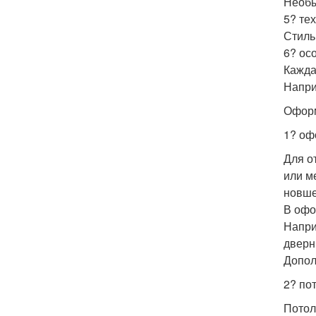
Необы
5? те
Стиль
6? ос
Кажда
Наприм
Оформ
1? оф
Для о
или м
новше
В офо
Напри
дверн
Допол
2? по
Потол