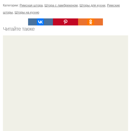
Категории:
Римская штора
,
Штора с ламбрекеном
,
Шторы для кухни
,
Римские
шторы
,
Шторы на кухню
Читайте также
Как надёжно покрасить стены в детской.