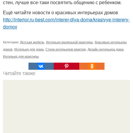
стен, лучше все-таки посвятить общению с ребенком.
Ещё читайте новости о красивых интерьерах домов
http://interior.ru-best.com/interer-dlya-doma/krasivye-interery-
domov
Категории:
Детская мебель
,
Интерьер маленькой квартиры
,
Красивые интерьеры
домов
,
Интерьер для дома
,
Стили интерьеров квартир
,
Дизайн интерьера дома
,
Интерьер для квартиры
Читайте также
Золотые правила для дома по васту.