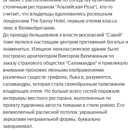
столичным рестораном "Альпийская Роза"), кто-то
считает, что владельцы вдохновились роскошным
лондонским The Savoy Hotel, первым отелем класса
люкс в Великобритании.
До прихода большевиков к власти московский "Савой"
тоже являлся настоящим центром притяжения богатых и
знаменитых. Изящное неоклассическое здание было
построено архитектором Виктором Величкиным по
заказу страхового общества "Саламандра" и привлекало
внимание прохожих лепными изображениями
различных существ: грифона, Льва и, разумеется,
саламандры, которая стала своеобразным талисманом
владельцев отеля. Но больше всего гостей поражали
интерьеры местного ресторана, выполненные по
проекту художника августа томашки в стиле рококо. Его
великолепный расписной потолок, украшенный
зеркалами неправильной формы, буквально
завораживал.