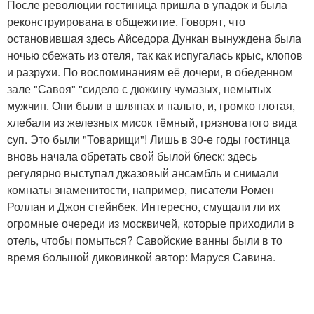
После революции гостиница пришла в упадок и была
реконструирована в общежитие. Говорят, что
остановившая здесь Айседора Дункан вынуждена была
ночью сбежать из отеля, так как испугалась крыс, клопов
и разрухи. По воспоминаниям её дочери, в обеденном
зале "Савоя" "сидело с дюжину чумазых, немытых
мужчин. Они были в шляпах и пальто, и, громко глотая,
хлебали из железных мисок тёмный, грязноватого вида
суп. Это были "Товарищи"! Лишь в 30-е годы гостинца
вновь начала обретать свой былой блеск: здесь
регулярно выступал джазовый ансамбль и снимали
комнаты знаменитости, например, писатели Ромен
Роллан и Джон стейнбек. Интересно, смущали ли их
огромные очереди из москвичей, которые приходили в
отель, чтобы помыться? Савойские ванны были в то
время большой диковинкой автор: Маруся Савина.