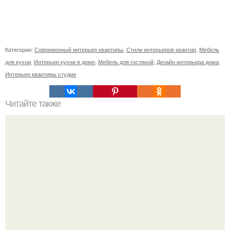
Категории:
Современный интерьер квартиры
,
Стили интерьеров квартир
,
Мебель
для кухни
,
Интерьер кухни в доме
,
Мебель для гостиной
,
Дизайн интерьера дома
,
Интерьер квартиры студии
Читайте также
Плинтусный радиатор отопления.