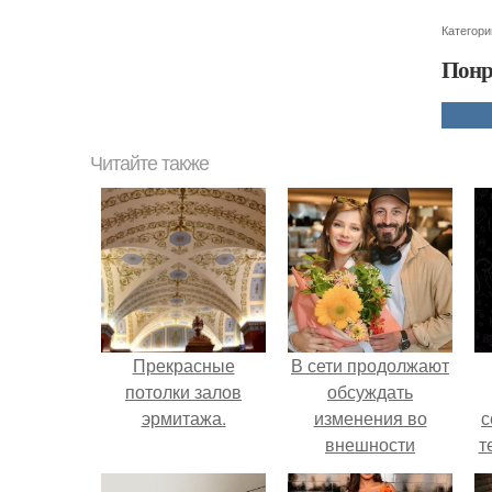
Категори
Понр
Читайте также
Прекрасные
В сети продолжают
потолки залов
обсуждать
эрмитажа.
изменения во
с
внешности
т
актрисы.