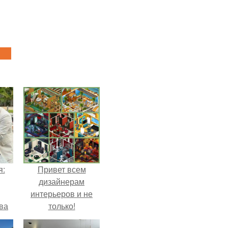
я:
Привет всем
дизайнерам
интерьеров и не
ва
только!
за