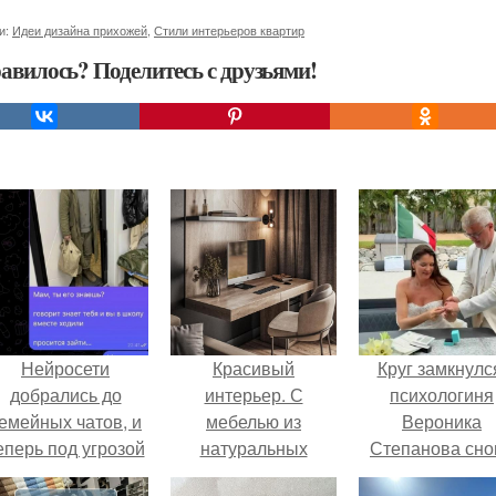
и:
Идеи дизайна прихожей
,
Стили интерьеров квартир
авилось? Поделитесь с друзьями!
Нейросети
Красивый
Круг замкнулс
добрались до
интерьер. С
психологиня
емейных чатов, и
мебелью из
Вероника
еперь под угрозой
натуральных
Степанова сно
мамины нервы.
материалов.
вышла замуж 