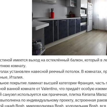
гостиной имеется выход на остеклённый балкон, который в 
етнюю комнату.
узлах установлен навесной реечный потолок. В комнатах, пр
ные, Италия.
ьное покрытие ламинат высшей категории Франция, часть п
ной ванной комнате от Valentino, что придаёт особую изюм
й санузел используется как прачечная, плитка Kerama Marazz
 выполнена по индивидуальному проекту, встроенная раков
ой шкаф Bosh, микроволновка Bosh, холодильник Bosh, вся т