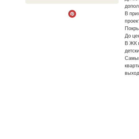
допол
В при
проек
Покры
До це
В ЖК 
детск
Самым
кварт
выход