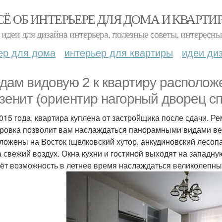
СЁ ОБ ИНТЕРЬЕРЕ ДЛЯ ДОМА И КВАРТИ
идеи для дизайна интерьера, полезные советы, интересны
ер для дома
интерьер для квартиры
идеи ди
дам видовую 2 к квартиру располож
зенит (ориентир нагорный дворец сп
015 года, квартира куплена от застройщика после сдачи. Ре
ровка позволит вам наслаждаться панорамными видами вер
ложены на Восток (щелковский хутор, анкудиновский лесопар
а свежий воздух. Окна кухни и гостиной выходят на западну
аёт возможность в летнее время наслаждаться великолепн