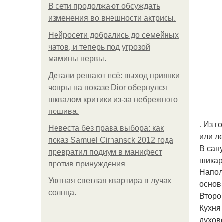
В сети продолжают обсуждать
изменения во внешности актрисы.
Нейросети добрались до семейных
чатов, и теперь под угрозой
мамины нервы.
Детали решают всё: выход приянки
чопры на показе Dior обернулся
шквалом критики из-за небрежного
пошива.
. Из 
Невеста без права выбора: как
или л
показ Samuel Cirnansck 2012 года
В сан
превратил подиум в манифест
шикар
против принуждения.
Напол
Уютная светлая квартира в лучах
основ
солнца.
Второ
Кухня
духов