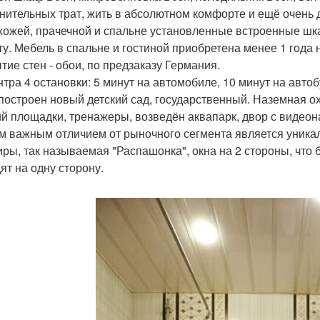
нительных трат, жить в абсолютном комфорте и ещё очень 
хожей, прачечной и спальне установленные встроенные ш
ту. Мебель в спальне и гостиной приобретена менее 1 года
тие стен - обои, по предзаказу Германия.
нтра 4 остановки: 5 минут на автомобиле, 10 минут на автоб
построен новый детский сад, государственный. Наземная о
ий площадки, тренажеры, возведён аквапарк, двор с видео
 важным отличием от рыночного сегмента является уникал
иры, так называемая "Распашонка", окна на 2 стороны, что б
ят на одну сторону.