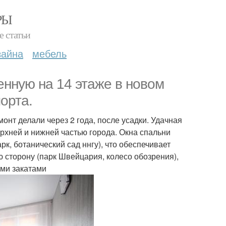
РЫ
е статьи
зайна
мебель
енную на 14 этаже в новом
орта.
монт делали через 2 года, после усадки. Удачная
хней и нижней частью города. Окна спальни
к, ботанический сад ннгу), что обеспечивает
ю сторону (парк Швейцария, колесо обозрения),
ыми закатами