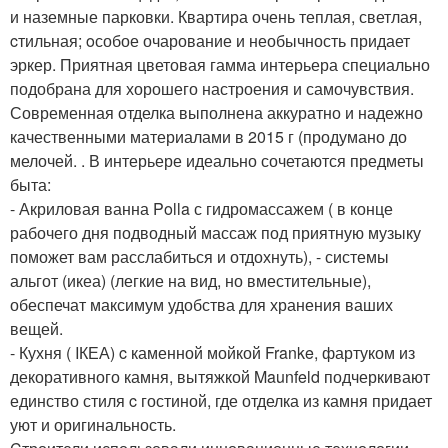
и наземные парковки. Квартира очень теплая, светлая,
cтильная; oсобое очарование и необычность придает
эркер. Приятная цветовая гамма интерьера специально
подобрана для хорошего настроения и самочувствия.
Современная отделка выполнена аккуратно и надежно
качественными материалами в 2015 г (продумано до
мелочей. . В интерьере идеально сочетаются предметы
быта:
- Акриловая ванна Polla с гидромассажем ( в конце
рабочего дня подводный массаж под приятную музыку
поможет вам расслабиться и отдохнуть), - системы
альгот (икеа) (легкие на вид, но вместительные),
обеспечат максимум удобства для хранения ваших
вещей.
- Кухня ( IКЕА) c каменной мойкой Franke, фартуком из
декоративного камня, вытяжкой Maunfeld подчеркивают
единство стиля c гостиной, где отделка из камня придает
уют и оригинальность.