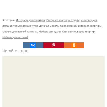
Категории:
Интерьер для квартиры
,
Интерьер квартиры студии
,
Интерьер для
дома
,
Интерьер дома внутри
,
Детская мебель
,
Современный интерьер квартиры
,
Мебель для ванной комнаты
,
Мебель для кухни
,
Стили интерьеров квартир
,
Мебель для гостиной
Читайте также
Материалы для фасадов кухни: основные
характеристики, плюсы и минусы.