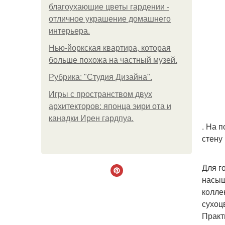
благоухающие цветы гардении -
отличное украшение домашнего
интерьера.
Нью-йоркская квартира, которая
больше похожа на частный музей.
Рубрика: "Студия Дизайна".
Игры с пространством двух
архитекторов: японца эири ота и
канадки Ирен гардпуа.
. На 
стену
Для г
насыщ
колле
сухоц
Практ