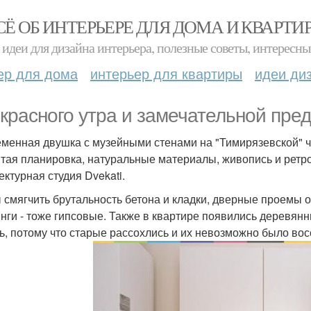
СЁ ОБ ИНТЕРЬЕРЕ ДЛЯ ДОМА И КВАРТИ
идеи для дизайна интерьера, полезные советы, интересны
ер для дома
интерьер для квартиры
идеи ди
красного утра и замечательной пре
менная двушка с музейными стенами на "Тимирязевской" ч.
тая планировка, натуральные материалы, живопись и ретр
ектурная студия Dvekati.
 смягчить брутальность бетона и кладки, дверные проемы
нги - тоже гипсовые. Также в квартире появились деревянн
ь, потому что старые рассохлись и их невозможно было во