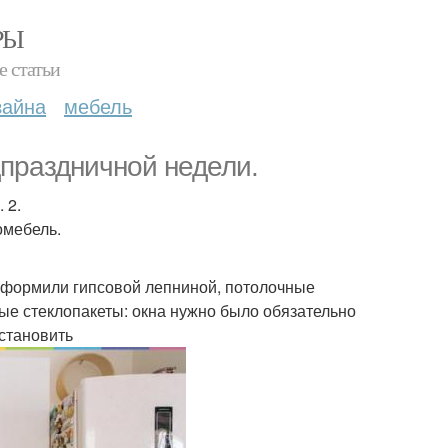
РЫ
е статьи
зайна
мебель
дпраздничной недели.
 2.
омебель.
 оформили гипсовой лепниной, потолочные
ые стеклопакеты: окна нужно было обязательно
сстановить