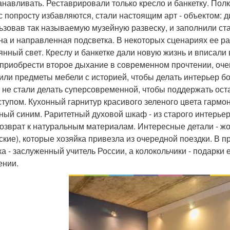
анавливать. Реставрировали только кресло и банкетку. Полки
с попросту избавляются, стали настоящим арт - объектом: д
ьзовав так называемую музейную развеску, и заполнили ст
на и направленная подсветка. В некоторых сценариях ее ра
янный свет. Креслу и банкетке дали новую жизнь и вписали
 приобрести второе дыхание в современном прочтении, оче
или предметы мебели с историей, чтобы делать интерьер б
 не стали делать суперсовременной, чтобы поддержать ост
ступом. Кухонный гарнитур красивого зеленого цвета гармон
ный синим. Раритетный духовой шкаф - из старого интерье
возврат к натуральным материалам. Интересные детали - жо
ские), которые хозяйка привезла из очередной поездки. В 
а - заслуженный учитель России, а колокольчики - подарки е
ении.