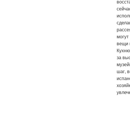
восст
сейча
испол
сдела
рассе
могут
вещи 
Кухню
за вы
музей
шаг, 
испан
хозяйк
увлеч