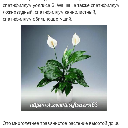
спатифиллум уоллиса S. Wallisii, а также спатифиллум
ложновидный, спатифиллум каннолистный,
спатифиллум обильноцветущий.
Это многолетнее травянистое растение высотой до 30