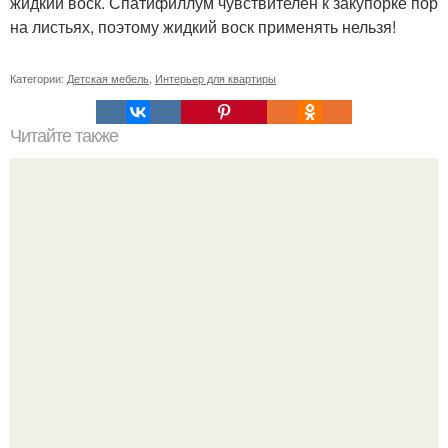
жидкий воск. Спатифиллум чувствителен к закупорке пор
на листьях, поэтому жидкий воск применять нельзя!
Категории:
Детская мебель
,
Интерьер для квартиры
Читайте также
Интерьер спальни - как не убить романтику".