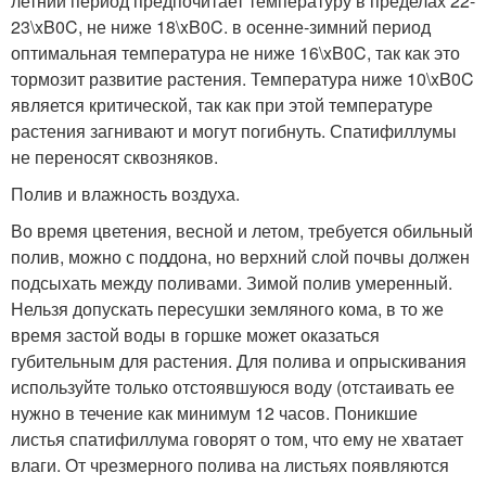
летний период предпочитает температуру в пределах 22-
23\xB0C, не ниже 18\xB0C. в осенне-зимний период
оптимальная температура не ниже 16\xB0C, так как это
тормозит развитие растения. Температура ниже 10\xB0C
является критической, так как при этой температуре
растения загнивают и могут погибнуть. Спатифиллумы
не переносят сквозняков.
Полив и влажность воздуха.
Во время цветения, весной и летом, требуется обильный
полив, можно с поддона, но верхний слой почвы должен
подсыхать между поливами. Зимой полив умеренный.
Нельзя допускать пересушки земляного кома, в то же
время застой воды в горшке может оказаться
губительным для растения. Для полива и опрыскивания
используйте только отстоявшуюся воду (отстаивать ее
нужно в течение как минимум 12 часов. Поникшие
листья спатифиллума говорят о том, что ему не хватает
влаги. От чрезмерного полива на листьях появляются