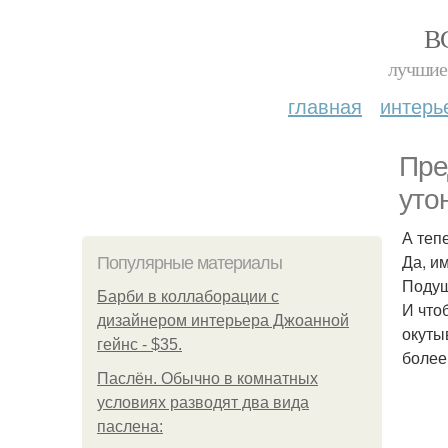
В
лучшие 
главная
интерь
Пре
уто
А теп
Да, им
Популярные материалы
Подуш
Барби в коллаборации с
И что
дизайнером интерьера Джоанной
окуты
гейнс - $35.
более
Паслён. Обычно в комнатных
условиях разводят два вида
паслена: