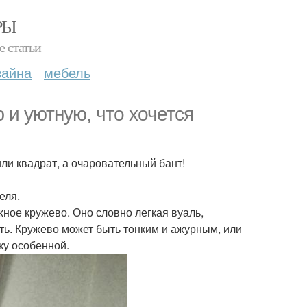
РЫ
е статьи
зайна
мебель
 и уютную, что хочется
или квадрат, а очаровательный бант!
еля.
ное кружево. Оно словно легкая вуаль,
ь. Кружево может быть тонким и ажурным, или
ку особенной.