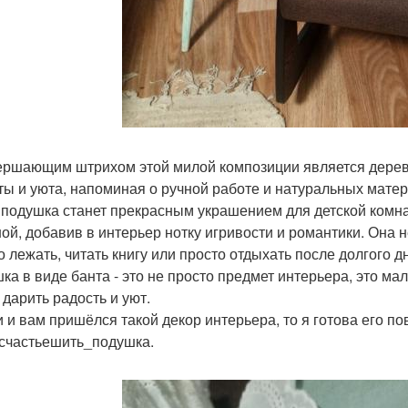
ершающим штрихом этой милой композиции является деревя
ты и уюта, напоминая о ручной работе и натуральных матер
 подушка станет прекрасным украшением для детской комна
ной, добавив в интерьер нотку игривости и романтики. Она н
о лежать, читать книгу или просто отдыхать после долгого д
ка в виде банта - это не просто предмет интерьера, это мал
 дарить радость и уют.
и и вам пришёлся такой декор интерьера, то я готова его по
счастьешить_подушка.