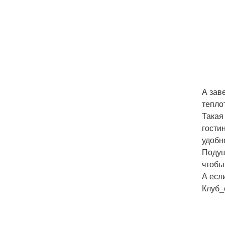
А зав
тепло
Такая
гости
удобн
Подуш
чтобы
А есл
Клуб_