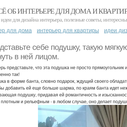
СЁ ОБ ИНТЕРЬЕРЕ ДЛЯ ДОМА И КВАРТИ
идеи для дизайна интерьера, полезные советы, интересны
ер для дома
интерьер для квартиры
идеи ди
дставьте себе подушку, такую мягкую
нуть в ней лицом.
ерь представьте, что эта подушка не просто прямоугольник 
енно так!
ка в форме банта, словно подарок, ждущий своего обладат
бы добавить ей еще больше шарма, по краям банта идет неж
вающая подушку, придавая ей романтичность и изысканност
 плотным и рельефным - в любом случае, оно делает подуш