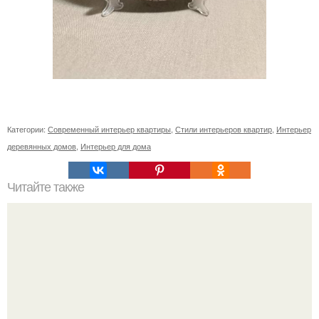
Категории:
Современный интерьер квартиры
,
Стили интерьеров квартир
,
Интерьер
деревянных домов
,
Интерьер для дома
Читайте также
Игровая зона для детей дома. 50 идей, как обустроить в