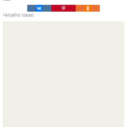
Читайте также
Почему деньги не задерживаются в доме. Ошибки,
которые приводят к отсутствию денег