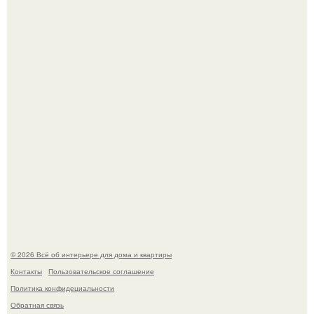
Дримскроллинг - новый формат мечтательности.
Привет всем дизайнерам интерьеров и не только!
© 2026 Всё об интерьере для дома и квартиры
Контакты
Пользовательское соглашение
Политика конфидециальности
Обратная связь