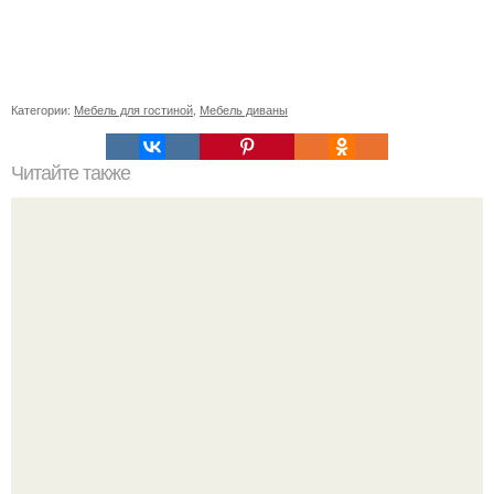
Категории:
Мебель для гостиной
,
Мебель диваны
Читайте также
Монтаж кондиционера в квартире: как это сделать
правильно?