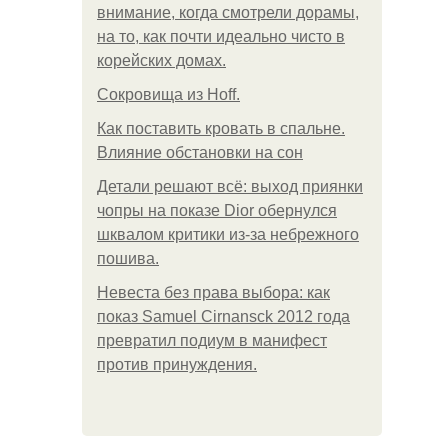
внимание, когда смотрели дорамы,
на то, как почти идеально чисто в
корейских домах.
Сокровища из Hoff.
Как поставить кровать в спальне.
Влияние обстановки на сон
Детали решают всё: выход приянки
чопры на показе Dior обернулся
шквалом критики из-за небрежного
пошива.
Невеста без права выбора: как
показ Samuel Cirnansck 2012 года
превратил подиум в манифест
против принуждения.