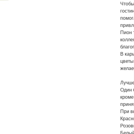
Чтобы
гости
помог
привл
Пион 
колле
благо
В кар
цветы
желае
Лучше
Один 
кроме
приня
При в
Красн
Розов
Белый