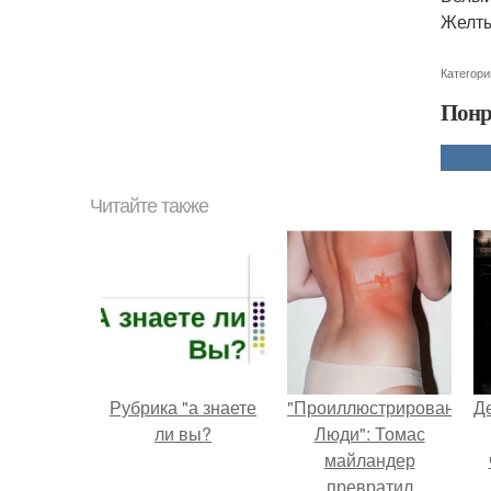
Желты
Категори
Понр
Читайте также
Рубрика "а знаете
"Проиллюстрированные
Д
ли вы?
Люди": Томас
майландер
превратил