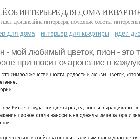
СЁ ОБ ИНТЕРЬЕРЕ ДЛЯ ДОМА И КВАРТИ
идеи для дизайна интерьера, полезные советы, интересны
ер для дома
интерьер для квартиры
идеи ди
н - мой любимый цветок, пион - это 
орое привносит очарование в каждую
- это символ женственности, радости и любви, цветок, котор
етание.
тории:
внем Китае, откуда эти цветы родом, пионы выращивали , в
ажения пионов стали наносить на одежды императора и знат
коши.
их целительные свойства пионы стали символом долголетия 