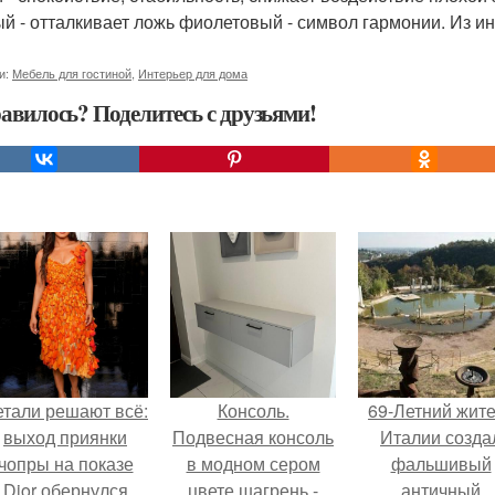
й - отталкивает ложь фиолетовый - символ гармонии. Из ин
и:
Мебель для гостиной
,
Интерьер для дома
авилось? Поделитесь с друзьями!
етали решают всё:
Консоль.
69-Летний жит
выход приянки
Подвесная консоль
Италии созда
чопры на показе
в модном сером
фальшивый
Dior обернулся
цвете шагрень -
античный