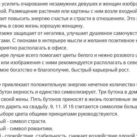
 усилить очарование незамужних девушек и женщин изобр
ной. Размещение растения или картины с ним возле входной
ает повысить энергию счастья и страсти в отношениях. Это
ечь в свою жизнь хорошую женщину.
также защищает от негатива, улучшает душевное самочувс
гами. С пионами в интерьере мысли и желания позитивное
приятно располагать в офисе.
ьере лучше всего помогают цветы белого и нежно розового
 или изображения с ними рекомендуется располагать в севе
мое богатство и благополучие, быстрый карьерный рост.
 привлекают положительную энергию нечетное количество 
бутон верность и единство символизирует. Три бутона в доме
 своей жены. Пять бутонов приносят в жизнь позитивные э
то дарить на свадьбу. 9, 11. И 15 считаются символом боль
ыборе цвета общими принципами руководствуются.
ый - символ страсти.
ый - символ романтики.
 - спокойствие, стабильность, снижает воздействие плохой 