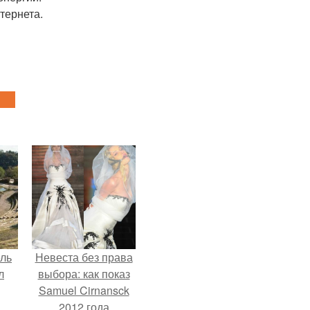
тернета.
ель
Невеста без права
л
выбора: как показ
Samuel Cirnansck
2012 года