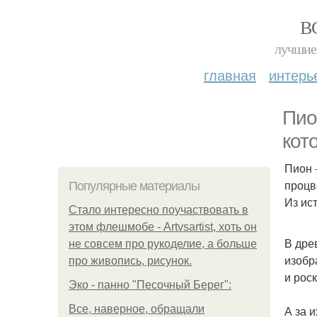
В
лучшие 
главная
интерь
Пио
кот
Пион 
процв
Популярные материалы
Из ис
Стало интересно поучаствовать в
этом флешмобе - Artvsartist, хоть он
В дре
не совсем про рукоделие, а больше
изобр
про живопись, рисунок.
и рос
Эко - панно "Песочный Берег":
Все, наверное, обращали
А за 