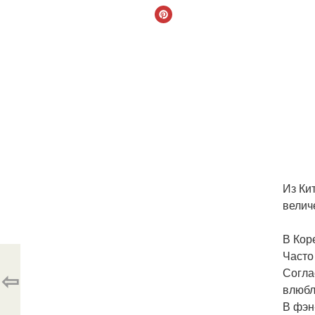
Из Ки
велич
В Кор
Часто
Согла
⇦
влюбл
В фэн