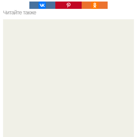
Читайте также
Резьба по дереву в стиле барокко. Резьба по дереву:
стилистические направления и характерные узоры.
Недавно сказали, что дизайну в ижгту учат лучше, чем в