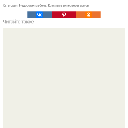
Категории:
Недорогая мебель
,
Красивые интерьеры домов
Читайте также
Интерьер кают первого класса на "Титанике", 1912 год.