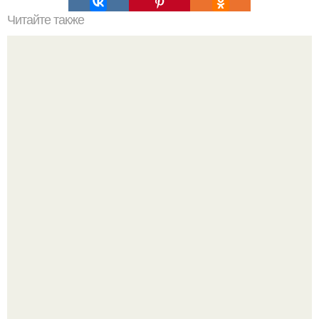
Читайте также
Хочу поделиться с вами фотографиями замечательной
реализованной квартиры в Краснодаре, которую
проектировала для красивой молодой пары.