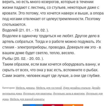
верить, но есть много козерогов, которые в течении
жизни падают с лестниц, со стульев, некоторые даже с
кровати. Это потому, что хочется наверх и выше, а опора
под ногами отвлекает от целеустремленности. Поэтому
спотыкаются.
Водолей (21. 01. - 19. 02. ).
Водолеи в одиночку трудиться не любят. Другое дело в
артель собраться. Тогда и о работе можно подумать. Их
стихия - электроприборы, проводка. Доверьте им это - в
вашем доме будет светло, тепло, весело.
Рыбы (20. 02. - 20. 03. ).
Таким образом, если вам хочется оборудовать ванну, и
скрыть от всех, что она у вас есть, вспомните о рыбах.
Сами знаете, человек ищет где лучше, а они где глубже.
Категории:
Мебель диваны
,
Мебель для гостиной
,
Идеи дизайна спальни
,
Дизайн
интерьера дома
,
Интерьер для квартиры
,
Интерьер зала в квартире
,
Интерьер для
дома
,
Мебель для ванной комнаты