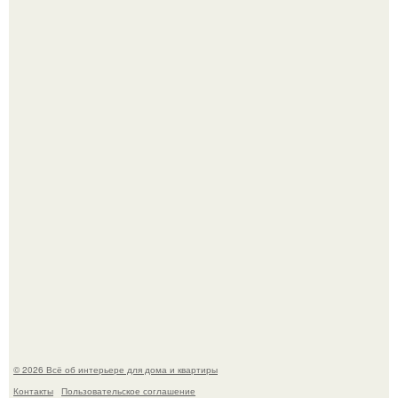
Визуализация квартиры в ЖК "Булычев".
Откуда у дизайнера так много идей?
© 2026 Всё об интерьере для дома и квартиры
Контакты
Пользовательское соглашение