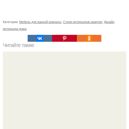
Категории:
Мебель для ванной комнаты
,
Стили интерьеров квартир
,
Дизайн
интерьера дома
Читайте также
Ваза из бутылки. Приступаем к уроку