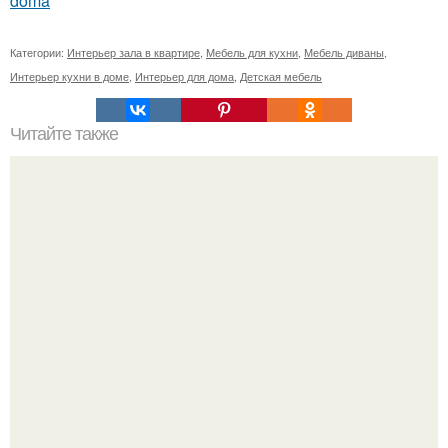
doma
Категории:
Интерьер зала в квартире
,
Мебель для кухни
,
Мебель диваны
,
Интерьер кухни в доме
,
Интерьер для дома
,
Детская мебель
Читайте также
Не_для_всех@Marimodesu.