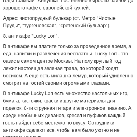
годы трамвай "Аннушка" постепенно вырос из чайной до
хорошего кафе с европейской кухней.
Адрес: чистопрудный бульвар (ст. Метро "Чистые
Пруды", "тургеневская", "сретенский бульвар").
3. антикафе "Lucky Lori".
В антикафе вы платите только за проведенное время, а
еда, напитки и развлечения бесплатны. Lucky Lori - это
оазис в самом центре Москвы. На полу круглый год
лежит настоящая зеленая трава, по которой ходят
босиком. А еще есть милашка лемур, который удивленно
смотрит на гостей своими огромными глазами.
В антикафе Lucky Lori есть множество настольных игр,
бумага, кисточки, краски и другие материалы для
поделок, 6-ти струнная гитара и электронное пианино. А
среди необычных диванов, кресел и пуфиков каждый
гость найдет себе местечко по вкусу. Сотрудники
антикафе сделают все, чтобы вам было уютно и не