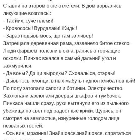
Ставни на втором окне отлетели. В дом ворвались
ликующие возгласы:
- Так йих, суче племя!
- Кровососы! Вурдалаки! Жиды!
- Зараз подывымось, що там за ливер!
Затрещала деревянная рама, зазвенело битое стекло.
Люди фаршем полезли в окна, ранясь о торчащие
осколки. Пинхас вжался в самый дальний угол и
зажмурился.
- Дэ воны? Дэ ци выродкы? Сховалыся, стэрвы!
- Дывытэсь, хлопци, в ных мабуть пидпол хлиба повный!
По полу затопали сапоги и ботинки. Электричество.
Захлопали захлопали дверцы шкафов и тумбочек.
Пинхаса нашли сразу. руки вытянули его из пыльного
убежища на свет под радостные крики. Щурясь, он
смотрел на землистые, изнуренные голодом лица
незваных гостей.
- Ось вин, мразина! Знайшовся.знайшовся. спрятаться