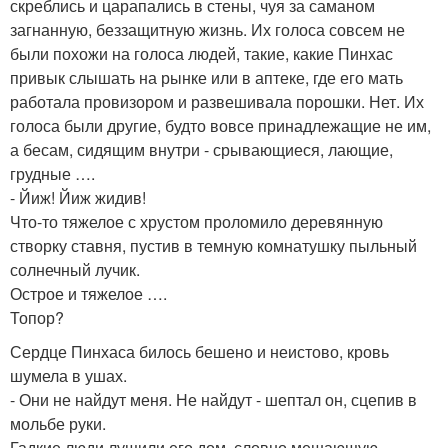
скреблись и царапались в стены, чуя за саманом
загнанную, беззащитную жизнь. Их голоса совсем не
были похожи на голоса людей, такие, какие Пинхас
привык слышать на рынке или в аптеке, где его мать
работала провизором и развешивала порошки. Нет. Их
голоса были другие, будто вовсе принадлежащие не им,
а бесам, сидящим внутри - срывающиеся, лающие,
грудные ….
- Йиж! Йиж жидив!
Что-то тяжелое с хрустом проломило деревянную
створку ставня, пустив в темную комнатушку пыльный
солнечный лучик.
Острое и тяжелое ….
Топор?
Сердце Пинхаса билось бешено и неистово, кровь
шумела в ушах.
- Они не найдут меня. Не найдут - шептал он, сцепив в
мольбе руки.
Гадкие люди лущили его дом, словно мешающую