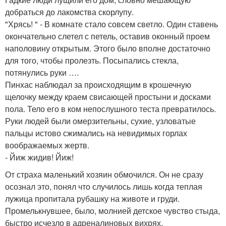
добраться до лакомства скорлупу.
"Хрясь! " - В комнате стало совсем светло. Один ставень
окончательно слетел с петель, оставив оконный проем
наполовину открытым. Этого было вполне достаточно
для того, чтобы пролезть. Посыпались стекла,
потянулись руки ….
Пинхас наблюдал за происходящим в крошечную
щелочку между краем свисающей простыни и досками
пола. Тело его в ком непослушного теста превратилось.
Руки людей были омерзительны, сухие, узловатые
пальцы истово сжимались на невидимых горлах
воображаемых жертв.
- Йиж жидив! Йиж!
От страха маленький хозяин обмочился. Он не сразу
осознал это, понял что случилось лишь когда теплая
лужица пропитала рубашку на животе и груди.
Промелькнувшее, было, молнией детское чувство стыда,
быстро исчезло в адреналиновых вихрях.