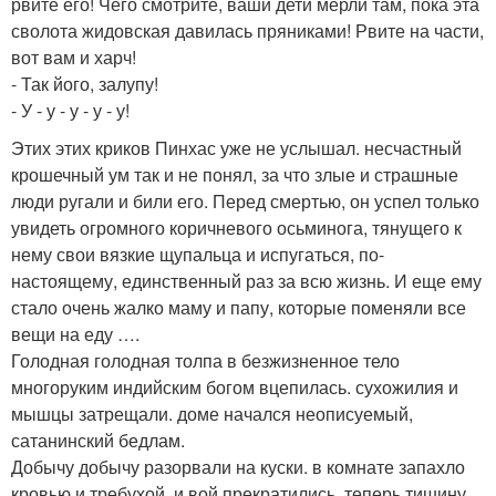
рвите его! Чего смотрите, ваши дети мерли там, пока эта
сволота жидовская давилась пряниками! Рвите на части,
вот вам и харч!
- Так його, залупу!
- У - у - у - у - у!
Этих этих криков Пинхас уже не услышал. несчастный
крошечный ум так и не понял, за что злые и страшные
люди ругали и били его. Перед смертью, он успел только
увидеть огромного коричневого осьминога, тянущего к
нему свои вязкие щупальца и испугаться, по-
настоящему, единственный раз за всю жизнь. И еще ему
стало очень жалко маму и папу, которые поменяли все
вещи на еду ….
Голодная голодная толпа в безжизненное тело
многоруким индийским богом вцепилась. сухожилия и
мышцы затрещали. доме начался неописуемый,
сатанинский бедлам.
Добычу добычу разорвали на куски. в комнате запахло
кровью и требухой. и вой прекратились, теперь тишину