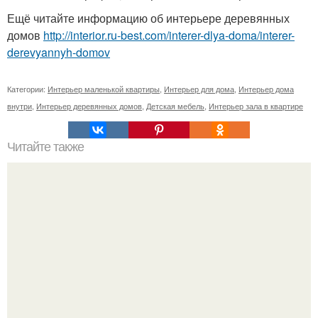
Ещё читайте информацию об интерьере деревянных
домов
http://interior.ru-best.com/interer-dlya-doma/interer-
derevyannyh-domov
Категории:
Интерьер маленькой квартиры
,
Интерьер для дома
,
Интерьер дома
внутри
,
Интерьер деревянных домов
,
Детская мебель
,
Интерьер зала в квартире
Читайте также
Всем здрасте а давайте мы покидаем картинок.