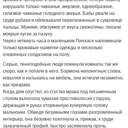
нарушало только чавканье, мерзкое, однообразное,
склизкое чавканье голодного зверья. Бабы рвали на
груди рубахи и облизывали перепачканные в сукровице
пальцы. Мужики, обезумев от вкуса свежатины, пихали
мокрые куски за пазуху.
Через четверть часа о маленьком Пинхасе напоминали
только кровавые ошметки одежды и несколько
оловянных солдатиков на полу.
Серые, тенеподобные люди покинули комнаты так же
скоро, как и попали в него. Бормоча непонятные слова,
ковыляя и натыкаясь на мебель, они исчезли незаметно,
как призраки.
Когда дом опустел, из сгустка мрака под письменным
столом выползла чумазая простоволосая старуха,
держащая в руках оторванную кучерявую голову
мальчонки. Обведя безумными глазами разгромленный
интерьер, она безумно хохотнула и, прижав, к груди
захваченный трофей, быстро засеменила прочь.