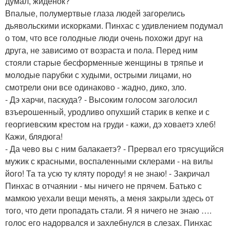
думал, жиденок?
Впалые, полумертвые глаза людей загорелись
дьявольскими искорками. Пинхас с удивлением подумал
о том, что все голодные люди очень похожи друг на
друга, не зависимо от возраста и пола. Перед ним
стояли старые бесформенные женщины в тряпье и
молодые парубки с худыми, острыми лицами, но
смотрели они все одинаково - жадно, дико, зло.
- Дэ харчи, паскуда? - Высоким голосом заголосил
взъерошенный, уродливо опухший старик в кепке и с
георгиевским крестом на груди - кажи, дэ ховаетэ хлеб!
Кажи, блядюга!
- Да чево вы с ним балакаетэ? - Прервал его трясущийся
мужик с красными, воспаленными склерами - на вилы
його! Та та усю ту кляту породу! я не знаю! - Закричал
Пинхас в отчаянии - мы ничего не прячем. Батько с
мамкою уехали вещи менять, а меня закрыли здесь от
того, что дети пропадать стали. Я я ничего не знаю ….
голос его надорвался и захлебнулся в слезах. Пинхас