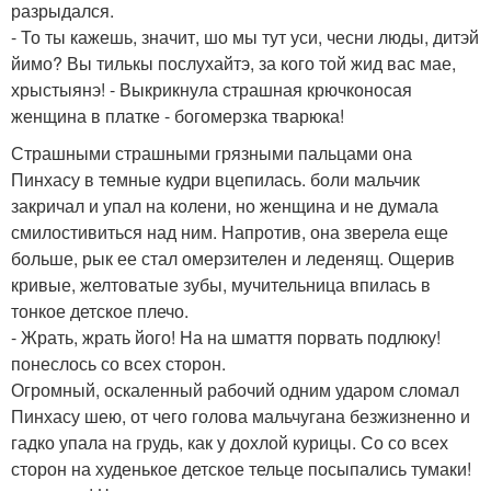
разрыдался.
- То ты кажешь, значит, шо мы тут уси, чесни люды, дитэй
йимо? Вы тилькы послухайтэ, за кого той жид вас мае,
хрыстыянэ! - Выкрикнула страшная крючконосая
женщина в платке - богомерзка тварюка!
Страшными страшными грязными пальцами она
Пинхасу в темные кудри вцепилась. боли мальчик
закричал и упал на колени, но женщина и не думала
смилостивиться над ним. Напротив, она зверела еще
больше, рык ее стал омерзителен и леденящ. Ощерив
кривые, желтоватые зубы, мучительница впилась в
тонкое детское плечо.
- Жрать, жрать його! На на шмаття порвать подлюку!
понеслось со всех сторон.
Огромный, оскаленный рабочий одним ударом сломал
Пинхасу шею, от чего голова мальчугана безжизненно и
гадко упала на грудь, как у дохлой курицы. Со со всех
сторон на худенькое детское тельце посыпались тумаки!