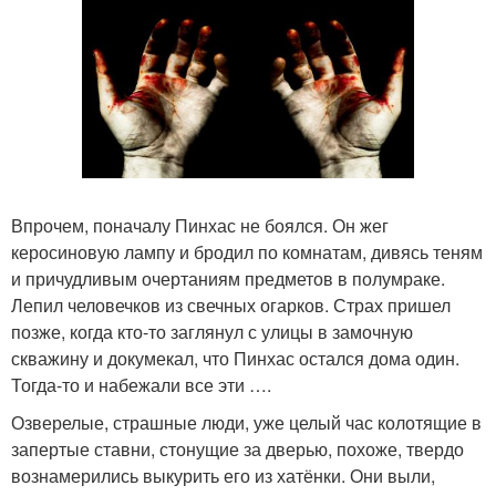
Впрочем, поначалу Пинхас не боялся. Он жег
керосиновую лампу и бродил по комнатам, дивясь теням
и причудливым очертаниям предметов в полумраке.
Лепил человечков из свечных огарков. Страх пришел
позже, когда кто-то заглянул с улицы в замочную
скважину и докумекал, что Пинхас остался дома один.
Тогда-то и набежали все эти ….
Озверелые, страшные люди, уже целый час колотящие в
запертые ставни, стонущие за дверью, похоже, твердо
вознамерились выкурить его из хатёнки. Они выли,