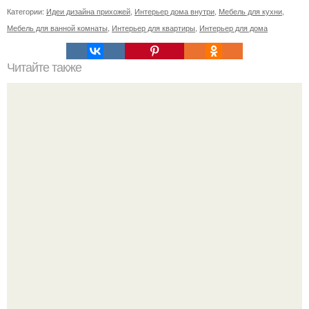
Категории:
Идеи дизайна прихожей
,
Интерьер дома внутри
,
Мебель для кухни
,
Мебель для ванной комнаты
,
Интерьер для квартиры
,
Интерьер для дома
Читайте также
Апартаменты THE Vvall в Барселоне.