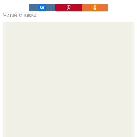
Читайте также
Домик площадью 45 квадратных метров, в котором есть
всё для комфортной жизни.