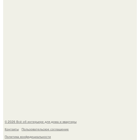
Откуда у дизайнера так много идей?
Привет всем дизайнерам интерьеров и не только!
© 2026 Всё об интерьере для дома и квартиры
Контакты
Пользовательское соглашение
Политика конфидециальности