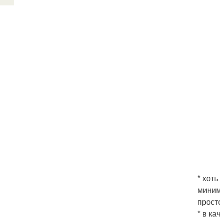
* хот
миним
прост
* в к