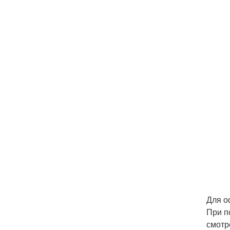
Для о
При п
смотр