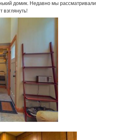
енький домик. Недавно мы рассматривали
т взглянуть!