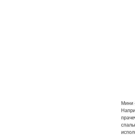
Мини 
Напри
праче
спаль
испол