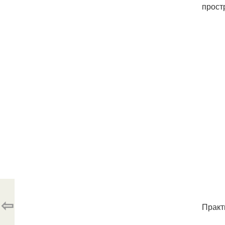
прост
⇦
Практ