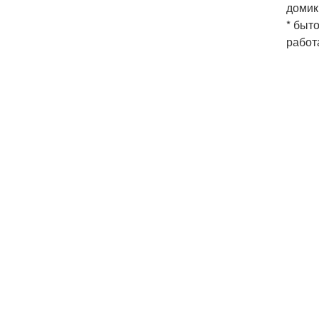
домик
* быт
работ