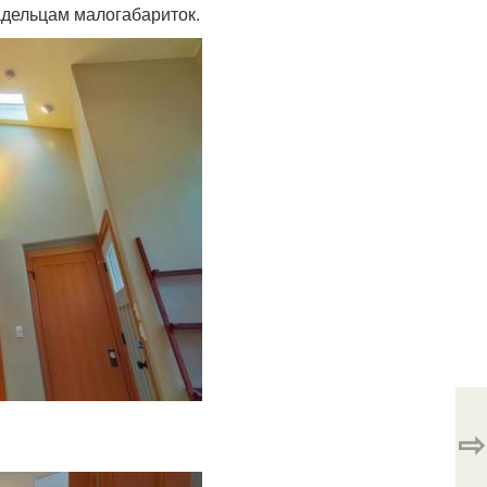
ладельцам малогабариток.
⇨