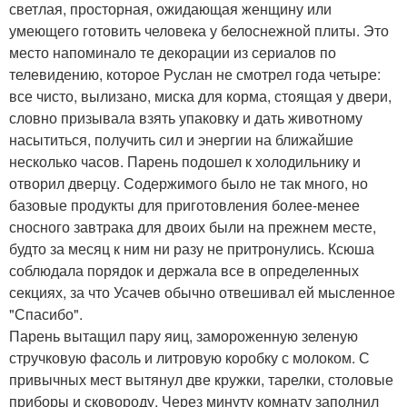
светлая, просторная, ожидающая женщину или
умеющего готовить человека у белоснежной плиты. Это
место напоминало те декорации из сериалов по
телевидению, которое Руслан не смотрел года четыре:
все чисто, вылизано, миска для корма, стоящая у двери,
словно призывала взять упаковку и дать животному
насытиться, получить сил и энергии на ближайшие
несколько часов. Парень подошел к холодильнику и
отворил дверцу. Содержимого было не так много, но
базовые продукты для приготовления более-менее
сносного завтрака для двоих были на прежнем месте,
будто за месяц к ним ни разу не притронулись. Ксюша
соблюдала порядок и держала все в определенных
секциях, за что Усачев обычно отвешивал ей мысленное
"Спасибо".
Парень вытащил пару яиц, замороженную зеленую
стручковую фасоль и литровую коробку с молоком. С
привычных мест вытянул две кружки, тарелки, столовые
приборы и сковороду. Через минуту комнату заполнил