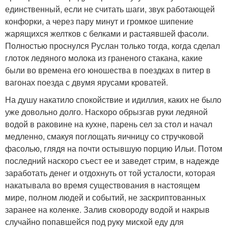
единственный, если не считать шаги, звук работающей
конфорки, а через пару минут и громкое шипение
жарящихся желтков с белками и растаявшей фасоли.
Полностью проснулся Руслан только тогда, когда сделал
глоток ледяного молока из граненого стакана, какие
были во времена его юношества в поездках в питер в
вагонах поезда с двумя ярусами кроватей.
На душу накатило спокойствие и идиллия, каких не было
уже довольно долго. Наскоро обрызгав руки ледяной
водой в раковине на кухне, парень сел за стол и начал
медленно, смакуя поглощать яичницу со стручковой
фасолью, глядя на почти остывшую порцию Ильи. Потом
последний наскоро съест ее и заведет стрим, в надежде
заработать денег и отдохнуть от той усталости, которая
накатывала во время существования в настоящем
мире, полном людей и событий, не заскриптованных
заранее на коленке. Залив сковороду водой и накрыв
случайно попавшейся под руку миской еду для