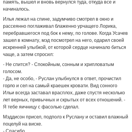
память, вышел и вновь вернулся туда, откуда все и
начиналось.
Илья лежал на спине, задумчиво смотрел в окно и
рассеянно поглаживал блаженно урчащего Лорика,
перебравшегося под бок к нему, по голове. Когда Усачев
зашел в комнату, мэд посмотрел на него, одарил своей
искренней улыбкой, от которой сердце начинало биться
чаще, а затем спросил:
- Не спится? - Спокойным, сонным и хрипловатым
голосом.
- Да, не особо, - Руслан улыбнулся в ответ, прочистил
горло и сел на самый краешек кровати. Вид сонного
Ильи всегда заставал врасплох, даже спустя несколько
лет верных, привычных и скрытых от всех отношений. -
Я тебе яичницу с фасолью сделал.
Мэддисон присел, подполз к Руслану и оставил влажный
поцелуй на виске.
- Спасибо.