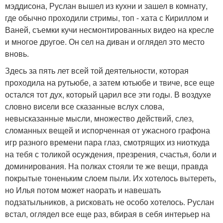
мэддисона, Руслан вышел из кухни и зашел в комнату,
где обычно проходили стримы, топ - хата с Кириллом и
Ваней, съемки кучи несмонтированных видео на кресле
и многое другое. Он сел на диван и оглядел это место
вновь.
Здесь за пять лет всей той деятельности, которая
проходила на рутьюбе, а затем ютьюбе и твиче, все еще
остался тот дух, который царил все эти годы. В воздухе
словно висели все сказанные вслух слова,
невысказанные мысли, множество действий, слез,
сломанных вещей и испорченная от ужасного графона
игр разного времени пара глаз, смотрящих из ниоткуда
на тебя с толикой осуждения, презрения, счастья, боли и
доминирования. На полках стояли те же вещи, правда
покрытые тоненьким слоем пыли. Их хотелось вытереть,
но Илья потом может наорать и навешать
подзатыльников, а рисковать не особо хотелось. Руслан
встал, оглядел все еще раз, вбирая в себя интерьер на