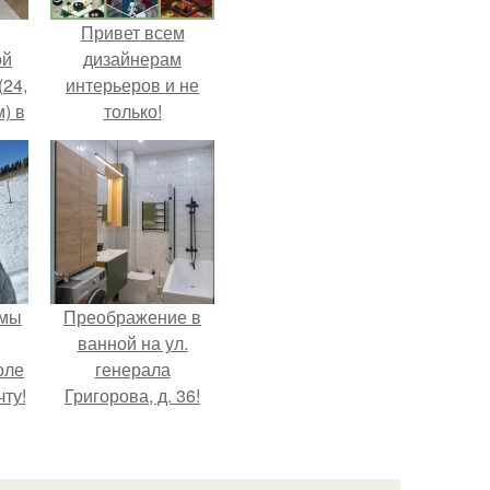
Привет всем
ой
дизайнерам
(24,
интерьеров и не
) в
только!
 мы
Преображение в
ванной на ул.
оле
генерала
ту!
Григорова, д. 36!