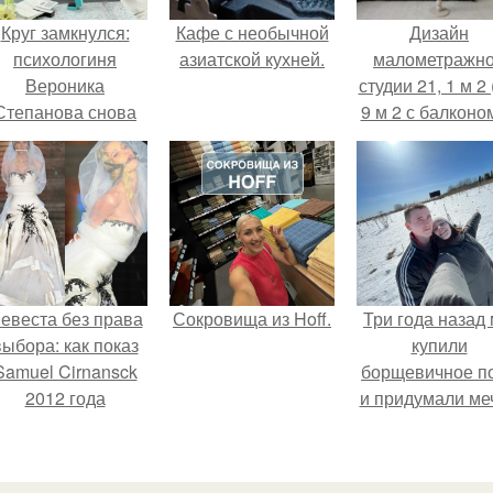
Круг замкнулся:
Кафе с необычной
Дизайн
психологиня
азиатской кухней.
малометражн
Вероника
студии 21, 1 м 2 
Степанова снова
9 м 2 с балконом
вышла замуж за
Краснодаре.
собственного
бывшего мужа.
евеста без права
Сокровища из Hoff.
Три года назад
выбора: как показ
купили
Samuel Cirnansck
борщевичное п
2012 года
и придумали меч
ревратил подиум
 манифест против
принуждения.