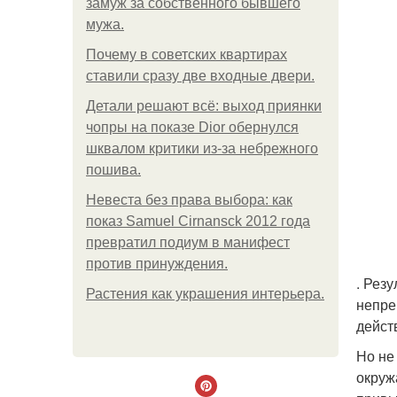
замуж за собственного бывшего
мужа.
Почему в советских квартирах
ставили сразу две входные двери.
Детали решают всё: выход приянки
чопры на показе Dior обернулся
шквалом критики из-за небрежного
пошива.
Невеста без права выбора: как
показ Samuel Cirnansck 2012 года
превратил подиум в манифест
против принуждения.
. Рез
Растения как украшения интерьера.
непре
дейст
Но не
окруж