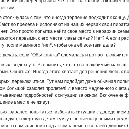
чная жизнь переворачивается с ног на голову, а количест
ческим.
е столкнулась с тем, что иногда терпение подходит к концу.
бают до предела и исполняют на наших нервах свои пиратск
 нет. Это просто попытка найти свое место в иерархии семьи
ваются первыми, с его места главы семьи? Нет? А если рас
ту после маминого "нет", чтобы она её все-таки дала?
е делать, если "Объяснялка" сломалась и вот-вот включитс
рвых, выдохнуть. Вспомнить, что это ваш любимый малыш
ами. Обняться. Иногда этого хватает для решения любых в
орых, переключиться. Тут нам подойдет даже обычная попыт
ном большой самолет пролетел! И вместо медленного счета 
мыванием подробностей к ситуации за окном. Включение ф
шение вместе не живут.
тьих, заранее попытаться избежать ситуации с доведением 
ть в душ, я жертвую детям сумку с не очень ценными предм
ливого намыливания под аккомпанемент воплей одиноких б