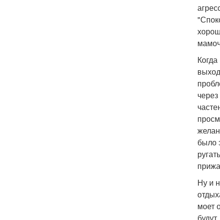
агрес
"Спок
хорош
мамочк
Когда
выход
пробл
через
часте
просм
желан
было 
ругат
прижа
Ну и 
отдых
моет 
будут