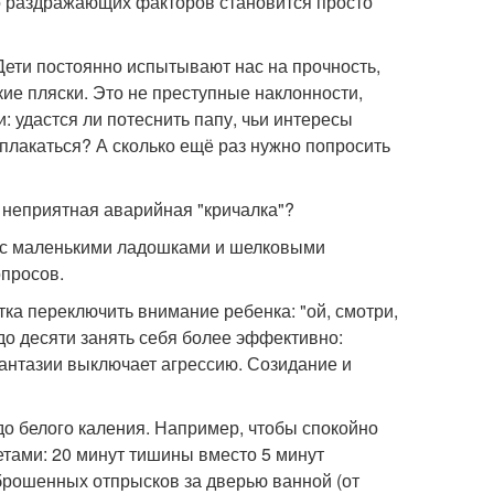
во раздражающих факторов становится просто
 Дети постоянно испытывают нас на прочность,
ие пляски. Это не преступные наклонности,
: удастся ли потеснить папу, чьи интересы
плакаться? А сколько ещё раз нужно попросить
я неприятная аварийная "кричалка"?
, с маленькими ладошками и шелковыми
опросов.
ка переключить внимание ребенка: "ой, смотри,
до десяти занять себя более эффективно:
антазии выключает агрессию. Созидание и
до белого каления. Например, чтобы спокойно
етами: 20 минут тишины вместо 5 минут
рошенных отпрысков за дверью ванной (от