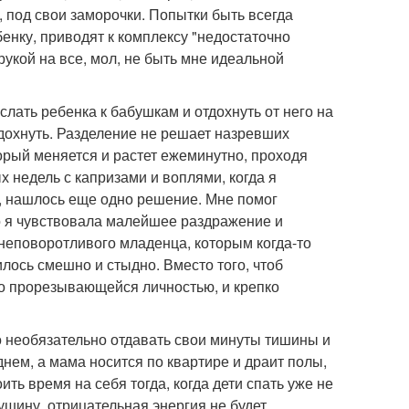
 под свои заморочки. Попытки быть всегда
енку, приводят к комплексу "недостаточно
рукой на все, мол, не быть мне идеальной
лать ребенка к бабушкам и отдохнуть от него на
ыдохнуть. Разделение не решает назревших
орый меняется и растет ежеминутно, проходя
 недель с капризами и воплями, когда я
а, нашлось еще одно решение. Мне помог
ко я чувствовала малейшее раздражение и
 неповоротливого младенца, которым когда-то
илось смешно и стыдно. Вместо того, чтоб
ого прорезывающейся личностью, и крепко
о необязательно отдавать свои минуты тишины и
нем, а мама носится по квартире и драит полы,
ить время на себя тогда, когда дети спать уже не
душину, отрицательная энергия не будет