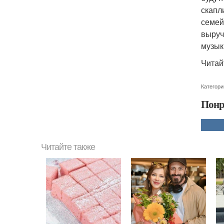
скапл
семей
выруч
музык
Читай
Категори
Понр
Читайте также