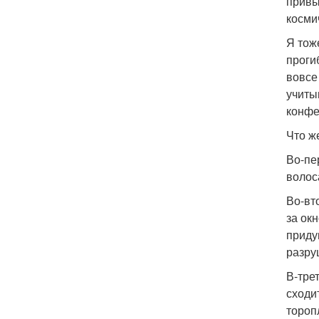
привы
косми
Я тож
проги
вовсе
учиты
конфе
Что ж
Во-пе
волос
Во-вт
за ок
приду
разру
В-тре
сходи
тороп