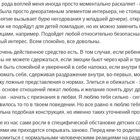
о рода воплей меня иногда просто моментально раскаляет - в
была просто декоративным элементом интерьера, не стоящ
анятие вызывает бурю негодования у младшей дочери), отк
ки не подойдут для детей помладше, но их можно заменит
ицами, например. Подойдет любой относительно безопасный
ый интерес. Всем спокойно, все довольны.
очень действенное средство есть. В том случае, если ребен
вы не можете сдержаться, если эмоции бьют через край и тр
я быть спокойной и уверенной в себе напоказ, если внутри 
ломать себя, сдерживая раздражение внутри, во-первых, мож
ку ложные представления о нормах. Злиться и обижаться - 
в основе отношений лежат любовь и желание понять друг др
вах - начать с признания в любви. Я люблю тебя сильно - сил
вилось то-то в твоем поведении. Но все равно я люблю тебя
льна подобная конструкция, но именно таких уточнений про
е из нас сами росли в специфической обстановке детских с
ями им приходится открывать заново. Перед кем-то родите
комиться с нормальными человеческими реакциями на раздр