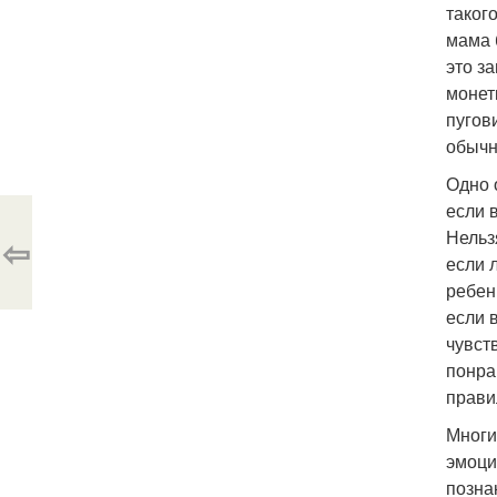
таког
мама 
это з
монет
пугов
обычн
Одно 
если 
Нельз
⇦
если 
ребен
если 
чувст
понра
прави
Многи
эмоци
позна