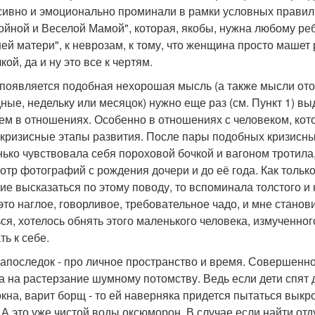
сивно и эмоционально проминали в рамки условных правил,
ойной и Веселой Мамой", которая, якобы, нужна любому реб
ей матери", к неврозам, к тому, что женщина просто машет 
ой, да и ну это все к чертям.
 появляется подобная нехорошая мысль (а также мысли отос
ные, недельку или месяцок) нужно еще раз (см. Пункт 1) в
ем в отношениях. Особенно в отношениях с человеком, кот
 кризисные этапы развития. После пары подобных кризисных
нько чувствовала себя пороховой бочкой и вагоном тротил
отр фотографий с рождения дочери и до её года. Как толь
ие высказаться по этому поводу, то вспоминала толстого и
это наглое, говорливое, требовательное чадо, и мне станов
ься, хотелось обнять этого маленького человека, измученн
ть к себе.
напоследок - про личное пространство и время. Совершенн
а на растерзание шумному потомству. Ведь если дети спят д
окна, варит борщ - то ей наверняка придется пытаться выкро
. А это уже чистой воды оксюморон. В случае если найти от