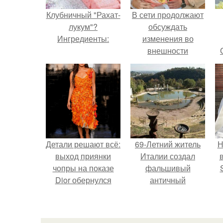
Клубничный "Рахат-
В сети продолжают
лукум"?
обсуждать
Ингредиенты:
изменения во
внешности
актрисы.
Детали решают всё:
69-Летний житель
Н
выход приянки
Италии создал
чопры на показе
фальшивый
Dior обернулся
античный
шквалом критики
амфитеатр и
п
из-за небрежного
долгое время
в
пошива.
успешно выдавал