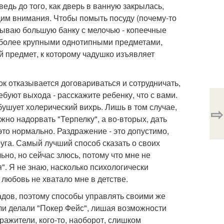
едь до того, как дверь в ванную закрылась,
им внимания. Чтобы помыть посуду (почему-то
рываю большую банку с мелочью - копеечные
ь более крупными однотипными предметами,
 предмет, к которому чадушко изъявляет
ок отказывается договариваться и сотрудничать,
ебуют выхода - расскажите ребенку, что с вами.
бушует холерический вихрь. Лишь в том случае,
⇨
но надорвать "Терпелку", а во-вторых, дать
это нормально. Раздражение - это допустимо,
уга. Самый лучший способ сказать о своих
ьно, но сейчас злюсь, потому что мне не
". Я не знаю, насколько психологически
 любовь не хватало мне в детстве.
адов, поэтому способы управлять своими же
ли делали "Покер Фейс", лишая возможности
ажители, кого-то, наоборот, слишком