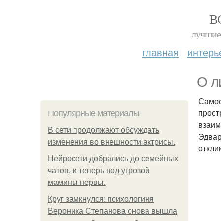
В
лучшие 
главная
интерь
О л
Самое
прост
Популярные материалы
взаим
В сети продолжают обсуждать
Эдвар
изменения во внешности актрисы.
откли
Нейросети добрались до семейных
чатов, и теперь под угрозой
мамины нервы.
Круг замкнулся: психологиня
Вероника Степанова снова вышла