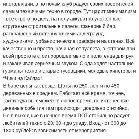
инсталляции, а по ночам клуб радует своих посетителей
самым техничным техно в городе. Тут царит минимализм
- всё строго по делу: на полу аккуратно уложенные
струганые строительные палеты, фанерный бар,
раскрашенный петербургскими андеграунд -
художниками, урбанистические граффити на стенах. Всё
качественно и просто, начиная от туалета, в котором при
всей простоте стоит хорошее мыло и полотенца для рук,
и заканчивая серьёзным звуком. Сюда ходят настоящие
гурманы техно и старые тусовщики, молодые хипстеры и
"Чики на Каблах".
В баре цены как везде: Шоты по 250, лонги по 450
деревянных в среднем. Работает всё время, точнее,
зайти туда вы сможете в любое время, но интересные
дневные события там происходят довольно стихийно.
Но в выходные в ночное время DOT стабильно радует
любителей техно с 23: 00 и до упаду. Вход - от 300 до
1800 рублей: в зависимости от мероприятия.