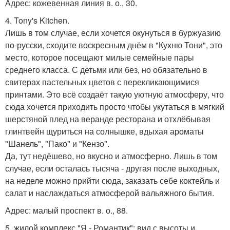
Адрес: кожевенная линия в. о., 30.
4. Tony's Kitchen.
Лишь в том случае, если хочется окунуться в буржуазию
по-русски, сходите воскресным днём в "Кухню Тони", это
место, которое посещают милые семейные пары
среднего класса. С детьми или без, но обязательно в
свитерах пастельных цветов с перекликающимися
принтами. Это всё создаёт такую уютную атмосферу, что
сюда хочется приходить просто чтобы укутаться в мягкий
шерстяной плед на веранде ресторана и отхлёбывая
глинтвейн щуриться на солнышке, вдыхая ароматы
"Шанель", "Пако" и "Кензо".
Да, тут недёшево, но вкусно и атмосферно. Лишь в том
случае, если осталась тысяча - другая после выходных,
на неделе можно прийти сюда, заказать себе коктейль и
салат и наслаждаться атмосферой вальяжного бытия.
Адрес: малый проспект в. о., 88.
5. жилой комплекс "Я - Романтик": вид с высоты и