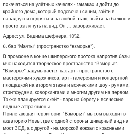
покачаться на улётных качелях - гамаках и дойти до
крайнего дома, который подсвечен синим, зайти в
парадную и подняться на любой этаж, выйти на балкон и
просто взглянуть на вид. Он … завораживает.
Адрес: ул. Вадима шефнера, 10\\2.
6. бар "Мачты" (пространство "взморье").
В промзоне в конце шкиперского протока напротив базы
мчс находится творческое пространство "Взморье".
"Взморье" задумывается как арт - пространство с
мастерскими художников, арт - галереями и концертной
площадкой на втором этаже и всяческими шоу - румами,
стритфудами, коворкингами и многим другим на первом.
Также планируется скейт - парк на берегу и всяческие
водные аттракционы.
Прилегающая территория "Взморья" мысом выходит в
акваторию Невы, где с одной стороны шикарный вид на
мост ЗСД, а с другой - на морской вокзал с красивыми