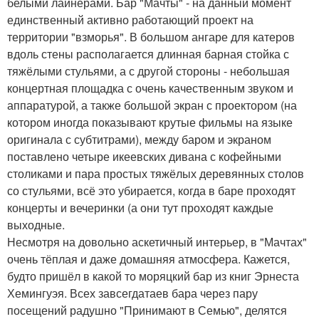
белыми лайнерами. Бар "Мачты" - на данный момент
единственный активно работающий проект на
территории "взморья". В большом ангаре для катеров
вдоль стены располагается длинная барная стойка с
тяжёлыми стульями, а с другой стороны - небольшая
концертная площадка с очень качественным звуком и
аппаратурой, а также большой экран с проектором (на
котором иногда показывают крутые фильмы на языке
оригинала с субтитрами), между баром и экраном
поставлено четыре икеевских дивана с кофейными
столиками и пара простых тяжёлых деревянных столов
со стульями, всё это убирается, когда в баре проходят
концерты и вечеринки (а они тут проходят каждые
выходные.
Несмотря на довольно аскетичный интерьер, в "Мачтах"
очень тёплая и даже домашняя атмосфера. Кажется,
будто пришёл в какой то моряцкий бар из книг Эрнеста
Хемингуэя. Всех завсегдатаев бара через пару
посещений радушно "Принимают в Семью", делятся