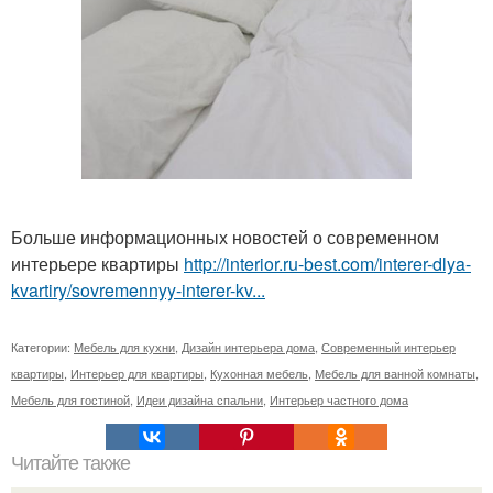
Больше информационных новостей о современном
интерьере квартиры
http://interior.ru-best.com/interer-dlya-
kvartiry/sovremennyy-interer-kv...
Категории:
Мебель для кухни
,
Дизайн интерьера дома
,
Современный интерьер
квартиры
,
Интерьер для квартиры
,
Кухонная мебель
,
Мебель для ванной комнаты
,
Мебель для гостиной
,
Идеи дизайна спальни
,
Интерьер частного дома
Читайте также