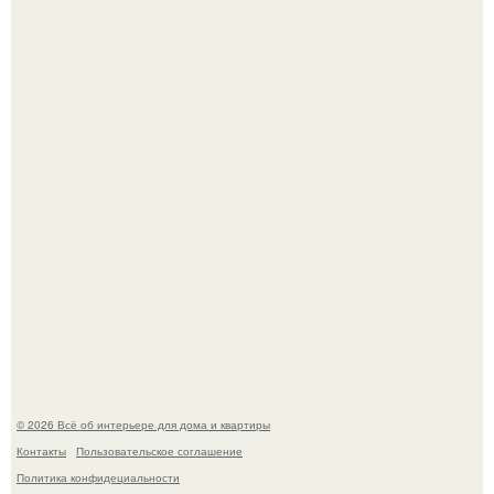
Среди сосен. Этот дом словно вырос среди деревьев, и
жизнь здесь течет в собственном ритме - спокойно, без
спешки и лишнего шума.
Дримскроллинг - новый формат мечтательности.
© 2026 Всё об интерьере для дома и квартиры
Контакты
Пользовательское соглашение
Политика конфидециальности