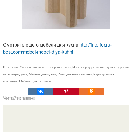
Смотрите ещё о мебели для кухни
http://interior.ru-
best.com/mebel/mebel-dlya-kuhni
Категории:
Современный интерьер квартиры
,
Интерьер деревянных домов
,
Дизайн
интерьера дома
,
Мебель для кухни
,
Идеи дизайна спальни
,
Идеи дизайна
прихожей
,
Мебель для гостиной
Читайте также