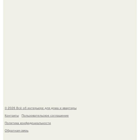
Двухкомнатная квартира в стиле сканди кинфолк и
мебелью 50-х годов в высотке на котельнической.
Это жилой комплекс в Париже, в пригороде нуази - ле -
гран.
© 2026 Всё об интерьере для дома и квартиры
Контакты
Пользовательское соглашение
Политика конфидециальности
Обратная связь