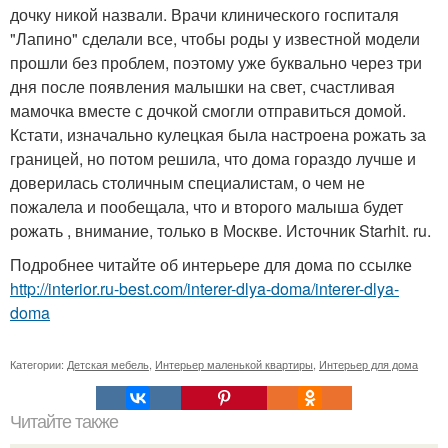
дочку никой назвали. Врачи клинического госпиталя
"Лапино" сделали все, чтобы роды у известной модели
прошли без проблем, поэтому уже буквально через три
дня после появления малышки на свет, счастливая
мамочка вместе с дочкой смогли отправиться домой.
Кстати, изначально кулецкая была настроена рожать за
границей, но потом решила, что дома гораздо лучше и
доверилась столичным специалистам, о чем не
пожалела и пообещала, что и второго малыша будет
рожать , внимание, только в Москве. Источник Starhit. ru.
Подробнее читайте об интерьере для дома по ссылке
http://interior.ru-best.com/interer-dlya-doma/interer-dlya-
doma
Категории:
Детская мебель
,
Интерьер маленькой квартиры
,
Интерьер для дома
Читайте также