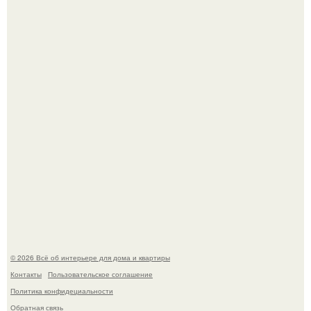
Дримскроллинг - новый формат мечтательности.
"Проиллюстрированные Люди": Томас майландер
превратил солнечные ожоги в арт - объект.
© 2026 Всё об интерьере для дома и квартиры
Контакты
Пользовательское соглашение
Политика конфидециальности
Обратная связь