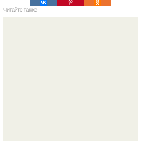
Читайте также
Бизнес: производство изделий из жидкого камня.
Я не дизайнер интерьеров и никогда им не была.