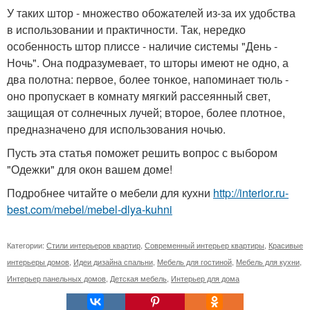
У таких штор - множество обожателей из-за их удобства
в использовании и практичности. Так, нередко
особенность штор плиссе - наличие системы "День -
Ночь". Она подразумевает, то шторы имеют не одно, а
два полотна: первое, более тонкое, напоминает тюль -
оно пропускает в комнату мягкий рассеянный свет,
защищая от солнечных лучей; второе, более плотное,
предназначено для использования ночью.
Пусть эта статья поможет решить вопрос с выбором
"Одежки" для окон вашем доме!
Подробнее читайте о мебели для кухни
http://interior.ru-
best.com/mebel/mebel-dlya-kuhni
Категории:
Стили интерьеров квартир
,
Современный интерьер квартиры
,
Красивые
интерьеры домов
,
Идеи дизайна спальни
,
Мебель для гостиной
,
Мебель для кухни
,
Интерьер панельных домов
,
Детская мебель
,
Интерьер для дома