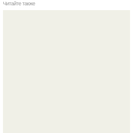
Читайте также
А вы знаете, как цвет интерьера влияет на наше
настроение?
"Проиллюстрированные Люди": Томас майландер
превратил солнечные ожоги в арт - объект.