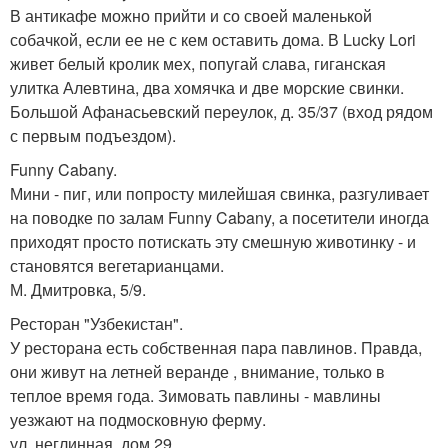
В антикафе можно прийти и со своей маленькой
собачкой, если ее не с кем оставить дома. В Lucky Lori
живет белый кролик мех, попугай слава, гиганская
улитка Алевтина, два хомячка и две морские свинки.
Большой Афанасьевский переулок, д. 35/37 (вход рядом
с первым подъездом).
Funny Cabany.
Мини - пиг, или попросту милейшая свинка, разгуливает
на поводке по залам Funny Cabany, а посетители иногда
приходят просто потискать эту смешную животинку - и
становятся вегетарианцами.
М. Дмитровка, 5/9.
Ресторан "Узбекистан".
У ресторана есть собственная пара павлинов. Правда,
они живут на летней веранде , внимание, только в
теплое время года. Зимовать павлины - мавлины
уезжают на подмосковную ферму.
ул. неглинная, дом 29.