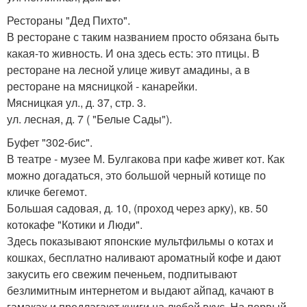
Рестораны "Дед Пихто".
В ресторане с таким названием просто обязана быть
какая-то живность. И она здесь есть: это птицы. В
ресторане на лесной улице живут амадины, а в
ресторане на мясницкой - канарейки.
Мясницкая ул., д. 37, стр. 3.
ул. лесная, д. 7 ( "Белые Сады").
Буфет "302-бис".
В театре - музее М. Булгакова при кафе живет кот. Как
можно догадаться, это большой черный котище по
кличке бегемот.
Большая садовая, д. 10, (проход через арку), кв. 50
котокафе "Котики и Люди".
Здесь показывают японские мультфильмы о котах и
кошках, бесплатно наливают ароматный кофе и дают
закусить его свежим печеньем, подпитывают
безлимитным интернетом и выдают айпад, качают в
гамаках и предлагают книги на любой вкус. На первый