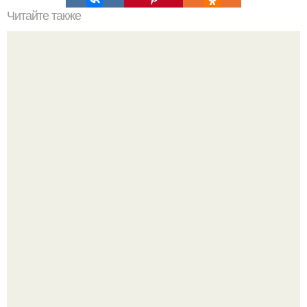
Читайте также
Фальш - камины в интерьере гостиной комнаты.
В этом просторном пентхаусе с шестью спальнями
Александр Бирман живет со своей семьей.