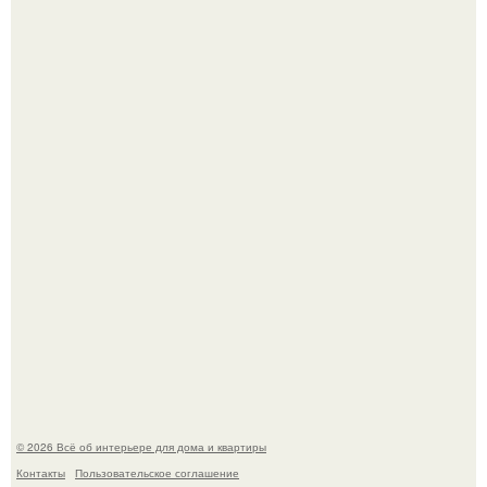
Привет всем дизайнерам интерьеров и не только!
"Проиллюстрированные Люди": Томас майландер
превратил солнечные ожоги в арт - объект.
© 2026 Всё об интерьере для дома и квартиры
Контакты
Пользовательское соглашение