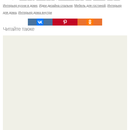
Интерьер кухни в доме
,
Идеи дизайна спальни
,
Мебель для гостиной
,
Интерьер
для дома
,
Интерьер дома внутри
Читайте также
Любой мужчина в мечтах образ избранницы рисует.