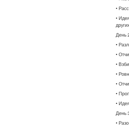
• Рас
• Иде
други
День 2
• Раз
• Отчи
• Взб
• Ров
• Отч
• Про
• Иде
День 
• Раз