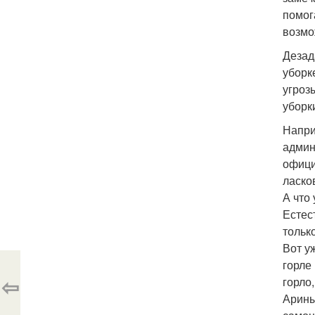
помог
возмо
Дезад
уборк
угроз
уборк
Напри
админ
офици
ласко
А что
Естес
тольк
Вот у
горле
⇦
горло
Арины