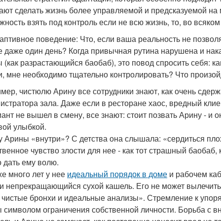
ают сделать жизнь более управляемой и предсказуемой на 
жность взять под контроль если не всю жизнь, то, во всяком
аптивное поведение: Что, если ваша реальность не позволя
е даже один день? Когда привычная рутина нарушена и н
ы (как разрастающийся баобаб), это повод спросить себя: ка
и, мне необходимо тщательно контролировать? Что произой
мер, чистюлю Арину все сотрудники знают, как очень сдерж
истратора зала. Даже если в ресторане хаос, вредный клие
ант не вышел в смену, все знают: стоит позвать Арину - и
вой улыбкой.
 у Арины «внутри»? С детства она слышала: «сердиться пло
твенное чувство злости для нее - как тот страшный баобаб,
о дать ему волю.
же много лет у нее
идеальный порядок в доме
и рабочем каб
 и непрекращающийся сухой кашель. Его не может вылечить н
, чистые бронхи и идеальные анализы». Стремление к упоря
 символом ограничения собственной личности. Борьба с в