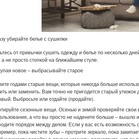
зу убирайте белье с сушилки
ьтесь от привычки сушить одежду и белье по несколько дне
, а не просто стопкой на ближайшем стуле.
упая новое – выбрасывайте старое
пите годами старые вещи, которые никогда больше использо
ить или заменить. Вам точно не пригодится старый утюжок 
овый. Выбросьте или отдайте (продайте).
тируйте сезонные вещи. Осенью и зимой проверяйте свои в
ользования, а что вы просто не наденете больше – вышло и
одите порядок между делом. Если у вас есть возможность с
ример, пока чистите зубы – протрите зеркало, пока закипае