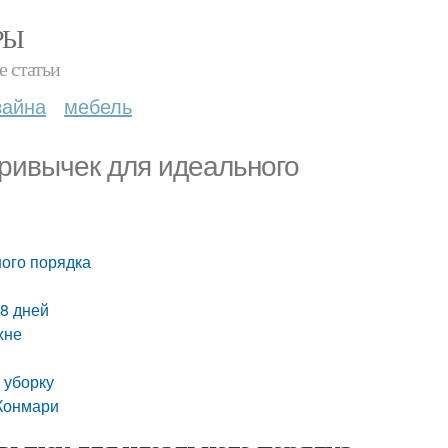
РЫ
е статьи
зайна
мебель
привычек для идеального
ного порядка
28 дней
хне
 уборку
 Конмари