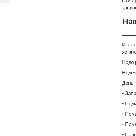
самоц
здоро
Нав
▬▬
Итак 
хочет
Надо 
Недел
День 
• Зап
• Под
• Пом
• Пом
• Нав