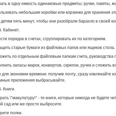
рать в одну емкость одинаковые предметы: ручки, пакеты, ма
ользовать небольшие коробки или корзинки для хранения эт
ь детям пять минут, чтобы они разобрали барахло в своей 
. Кабинет.
ести порядок в счетах, сгруппировать их по категориям.
ащить старые бумаги из файловых папок или ящиков стола.
ложить по отдельным файловым папкам счета, руководства 
олнить запасы марок, конвертов, скрепок, ручек и сложить в
я для экономии времени: получив почту, сразу извлекайте и
мные приложения выбрасывайте.
. Книги.
рать \"макулатуру\" - те книги, которые никогда не будете чи
ий сад или же просто выбросите.
трите полки.