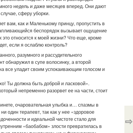
много недель и даже месяцев вперед. Они дают
 случае, сферу уборки.
ет вам, как и Маленькому принцу, пропустить в
акапливающийся беспорядок вызывает ощущение
к это относится к моей жизни? Что еще, кроме
дет, если я ослаблю контроль?
анного, разумного и рассудительного
нт обнаружил в супе волосинку, а второй
 она все уладит своим успокаивающим голосом и
хо! Ты должна быть доброй и ласковой».
 который непременно разорвет ее на части, стоит
инете, очаровательная улыбка и… спазмы в
и один терапевт, так как у нее «здоровое
⇨
доченности и идеальной чистоте стало для
нутренним «баобабом» злости превратилась в