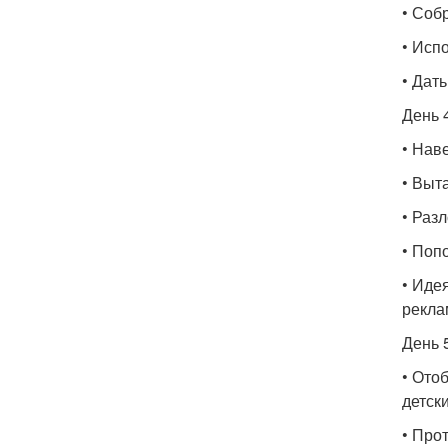
• Соб
• Исп
• Дат
День 4
• Нав
• Выт
• Раз
• Поп
• Иде
рекла
День 5
• Отоб
детск
• Про