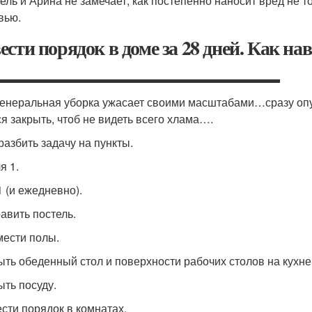
ель и Арина не замечает, как постепенно наносит вред не 
вью.
ести порядок в доме за 28 дней. Как нав
▬▬▬▬▬▬▬▬▬▬▬▬▬▬▬▬▬▬▬▬▬▬▬▬▬▬
генеральная уборка ужасает своими масштабами…сразу опус
ся закрыть, чтоб не видеть всего хлама….
разбить задачу на пункты.
я 1.
1 (и ежедневно).
равить постель.
мести полы.
ыть обеденный стол и поверхности рабочих столов на кухне
ыть посуду.
ести порядок в комнатах.