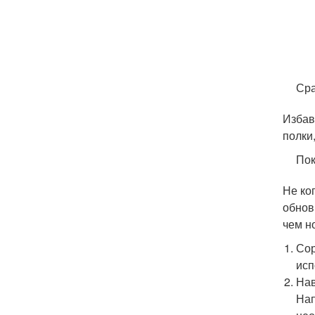
Сра
Избав
полки
Пок
Не ко
обнов
чем н
Сор
исп
Нав
Нап