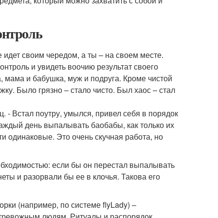
предмета, который можно захватить с собой и
онтроль
 идет своим чередом, а ты – на своем месте.
онтроль и увидеть воочию результат своего
, мама и бабушка, муж и подруга. Кроме чистой
ку. Было грязно – стало чисто. Был хаос – стал
. - Встал поутру, умылся, привел себя в порядок
каждый день выпалывать баобабы, как только их
ти одинаковые. Это очень скучная работа, но
обходимостью: если бы он перестал выпалывать
еты и разорвали бы ее в клочья. Такова его
ки (например, по системе flyLady) –
т тревожным людям. Ритуалы и распорядок