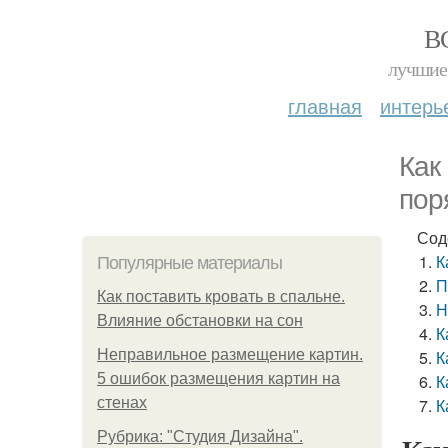
В
лучшие 
главная
интерь
Как
пор
Сод
К
Популярные материалы
П
Как поставить кровать в спальне.
Н
Влияние обстановки на сон
К
Неправильное размещение картин.
К
5 ошибок размещения картин на
К
стенах
К
Рубрика: "Студия Дизайна".