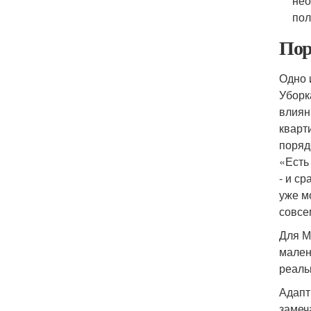
нео
пол
Пор
Одно 
Уборк
влиян
кварт
поряд
«Есть
- и с
уже м
совсе
Для М
мален
реаль
Адапт
замеч