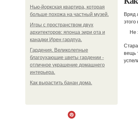
Как
Нью-йоркская квартира, которая
Вряд 
больше похожа на частный музей.
этого
Игры с пространством двух
Не 
архитекторов: японца эири ота и
канадки Ирен гардпуа.
Стара
Гардения. Великолепные
вещь 
благоухающие цветы гардении -
успел
отличное украшение домашнего
интерьера.
Как вырастить банан дома.