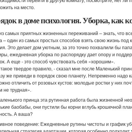
бходимости перейти в другую комнату, посмотрите, нет ли 
ожить на место.
ядок в доме психология. Уборка, как к
из самых приятных жизненных переживаний – знать, что все
а – один из самых простых способов взять свою жизнь под к
ия. Это делает дом уютным, за это точно похвалили бы папа
иры, ежедневная уборка по распорядку дает опору и поддерж
ок. А еще - это способ чувствовать себя «хорошим».
 такое твердое правило, - сказал мне после Маленький принц
разу же приведи в порядок свою планету. Непременно надо 
ожно отличить от розовых кустов: молодые ростки у них поч
м не трудная».
аленького принца эта рутинная работа была жизненной не
ькие баобабы, они пустили бы корни вглубь крошечной план
ность. А ваша?
ивное поведение: Ежедневные рутины чистоты и график убор
ательная стратегия адаптации, которая особенно подходи