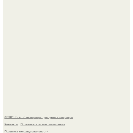
Готовясь к поездке, мы листали путеводители по городу
и наткнулись на фотографию белого дворца.
Стало интересно поучаствовать в этом флешмобе -
Artvsartist, хоть он не совсем про рукоделие, а больше
про живопись, рисунок.
© 2026 Всё об интерьере для дома и квартиры
Контакты
Пользовательское соглашение
Политика конфидециальности