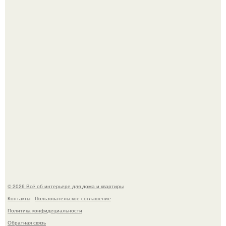
Детали решают всё: выход приянки чопры на показе Dior
обернулся шквалом критики из-за небрежного пошива.
69-Летний житель Италии создал фальшивый античный
амфитеатр и долгое время успешно выдавал его за
настоящее историческое наследие.
© 2026 Всё об интерьере для дома и квартиры
Контакты
Пользовательское соглашение
Политика конфидециальности
Обратная связь