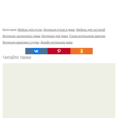
Категории:
Мебель для кухни
,
Интерьер кухни в доме
,
Мебель для гостиной
,
Интерьер загородного дома
,
Интерьер для дома
,
Стили интерьеров квартир
,
Интерьер квартиры студии
,
Дизайн интерьера дома
Читайте также
Советские мебельные стенки названия. Вещи века:
советские стенки 80-х.