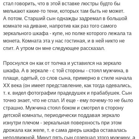
стал говорить, что в этой вставке люстры будто бы
мелькают какие-то тени, которых там быть не может.
А потом. Старший сын однажды задремал в большой
комнате на диване, напротив как раз того самого
зеркального шкафа - купе, но полке которого лежала та
монета. Комната эта у нас гостиная, и в ней никто не
спит. А утром он мне следующее рассказал.
Проснулся он как от толчка и уставился на зеркало
шкафа. А в зеркале - с той стороны - стоял мужчина, в
плаще, одетый, со слов сына, примерно в стиле начала
XX века (он имеет представление, как тогда одевались,
т. к. видел фотографии прадедушек и прабабушек. Сын
точно знает, что не спал. И еще - ему почему-то не было
страшно. Мужчина стоял боком и смотрел в сторону
детской комнаты, периодически поддавая зеркало
изнутри плечом - зеркальная поверхность при этом
дрожала как желе, т. е сама дверь шкафа оставалась
неподвижной. Минут пять сын созерцал этого мужчину, а