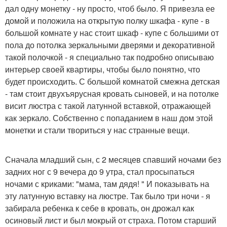
дал одну монетку - ну просто, чтоб было. Я привезла ее
домой и положила на открытую полку шкафа - купе - в
большой комнате у нас стоит шкаф - купе с большими от
пола до потолка зеркальными дверями и декоративной
такой полочкой - я специально так подробно описываю
интерьер своей квартиры, чтобы было понятно, что
будет происходить. С большой комнатой смежна детская
- там стоит двухъярусная кровать сыновей, и на потолке
висит люстра с такой латунной вставкой, отражающей
как зеркало. Собственно с попаданием в наш дом этой
монетки и стали твориться у нас странные вещи.
Сначала младший сын, с 2 месяцев спавший ночами без
задних ног с 9 вечера до 9 утра, стал просыпаться
ночами с криками: "мама, там дядя! " И показывать на
эту латунную вставку на люстре. Так было три ночи - я
забирала ребенка к себе в кровать, он дрожал как
осиновый лист и был мокрый от страха. Потом старший