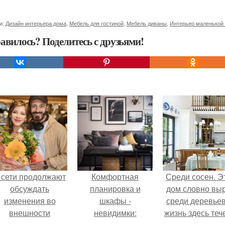
и:
Дизайн интерьера дома
,
Мебель для гостиной
,
Мебель диваны
,
Интерьер маленькой
авилось? Поделитесь с друзьями!
 сети продолжают
Комфортная
Среди сосен. Э
обсуждать
планировка и
дом словно вы
изменения во
шкафы -
среди деревьев
внешности
невидимки:
жизнь здесь теч
актрисы.
квартира в Швеции.
собственном ри