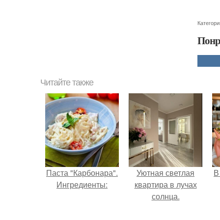
Категори
Понр
Читайте также
Паста "Карбонара".
Уютная светлая
В
Ингредиенты:
квартира в лучах
солнца.