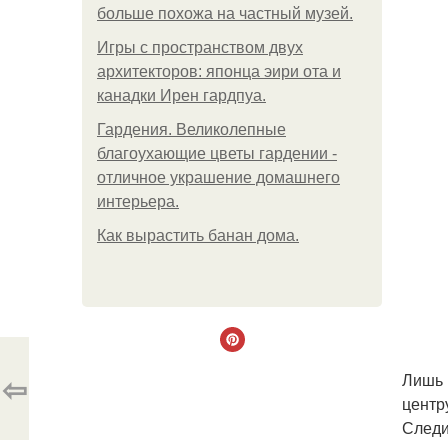
больше похожа на частный музей.
Игры с пространством двух
архитекторов: японца эири ота и
канадки Ирен гардпуа.
Гардения. Великолепные
благоухающие цветы гардении -
отличное украшение домашнего
интерьера.
Как вырастить банан дома.
⇦
Лишь 
центр
Следи