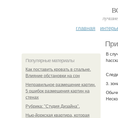
В
лучшие 
главная
интерь
При
В слу
hасск
Популярные материалы
Как поставить кровать в спальне.
Следи
Влияние обстановки на сон
3. зо
Неправильное размещение картин.
5 ошибок размещения картин на
Обычн
стенах
Неско
Рубрика: "Студия Дизайна".
Нью-йоркская квартира, которая