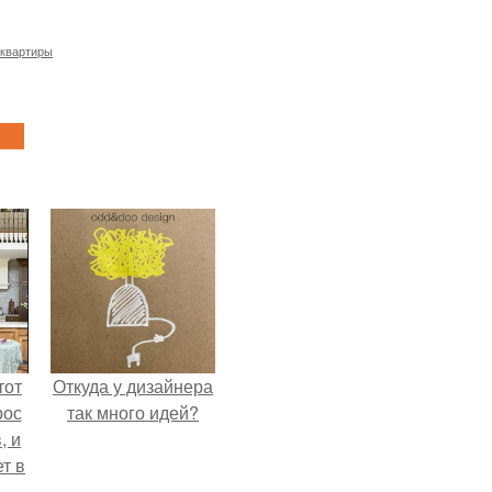
 квартиры
тот
Откуда у дизайнера
рос
так много идей?
, и
ет в
тме