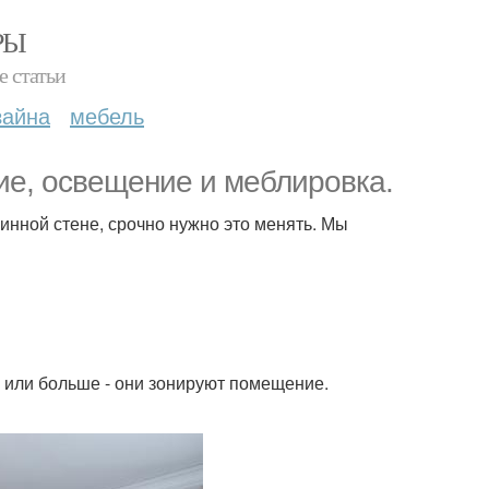
РЫ
е статьи
зайна
мебель
ие, освещение и меблировка.
линной стене, срочно нужно это менять. Мы
е или больше - они зонируют помещение.