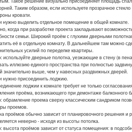
тым. Такое решение визуально присоединяет площадь спаль
орней. Таким образом, если используете прозрачное стекло 
ороны кровати.
ли нужно выделить отдельное помещение в общей комнате.
но, когда при разработке проекта закладывают возможно
бности семьи. Широкий проём с глухими дверными полотнам
атить её в отдельную комнату. В дальнейшем там можно сдел
нительных усилий по переделке квартиры.
: используйте дверные полотна, уезжающие в стену (в пенал
вать иллюзию единого пространства при полностью задвину
й значительно выше, чем у навесных раздвижных дверей.
ли нужно присоединить лоджию.
единение лоджии к комнате требует не только согласования,
ления проёма, возникающего при демонтаже балконного б
: обрамление проема сверху классическим сандриком позво
ры проемов.
а проёмов обычно зависит от планировочного решения и р
еляется неверно - исходя из высоты потолка.
: высота проёмов зависит от статуса помещения: в подсо