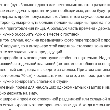
енков (чуть больше одного или нескольких полотен раздвиж
чае если сделать простенки уже необходимых, двери будут 
е держать проём полузакрытым. Лишь в том случае, если же
сторон суммарно чуть больше половины ширины проёма, пр
емя приготовления пищи. А большую часть времени - держ
ли нужно обособить кухню вместе с гостиной.
в том случае, если на предыдущих фото перегородкой с про
 "Снаружи", то в интерьере этой квартиры столовая зона нах
т те же задачи, что и предыдущий.
: проработать освещение кухни особенно тщательно. Над 
ающийся отдельной клавишей (автономно от общего освеще
вленный свет, когда вы сидите за столом. При этом светиль
ысоте около 70 см) и освещать именно его, а не пространств
ли нужно зонировать спальню в студии.
олезный приём для небольших однокомнатных квартир и ква
бно держать на виду.
: широкий проём со стеклянной раздвижной или складной 
о скрыть кровать от постороннего взгляда. А когда в этом 