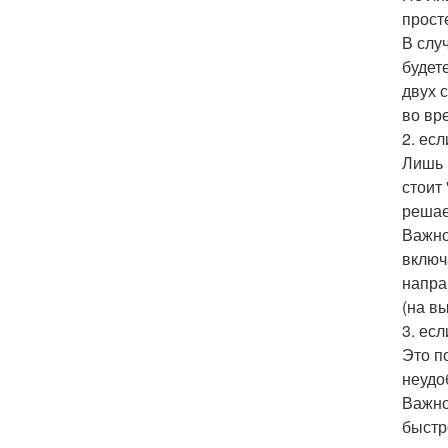
прост
В слу
будет
двух 
во вр
2. ес
Лишь 
стоит
решае
Важно
включ
напра
(на в
3. ес
Это п
неудо
Важно
быстр