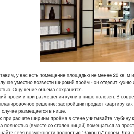
тавим, у вас есть помещение площадью не менее 20 кв. м и
случае уместно возвести широкий проём - он отделит кухню о
стью. Ощущение объема сохранится.
ий проем и при размещении кухни в нише полезен. В совр
 планировочное решение: застройщик продает квартиру как д
м случае размещается в нише.
: при расчете ширины проёма в стене учитывайте глубину 
а полностью (вместе со столешницей) помещаться за прост
шайте себя возможности полностью "Закрыть" проём. Для э