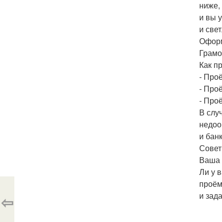
ниже,
и вы 
и свет
Оформ
Грамо
Как п
- Про
- Про
- Про
В слу
недоо
и бан
Совет
Ваша 
Ли у 
проём
и зад
⇦