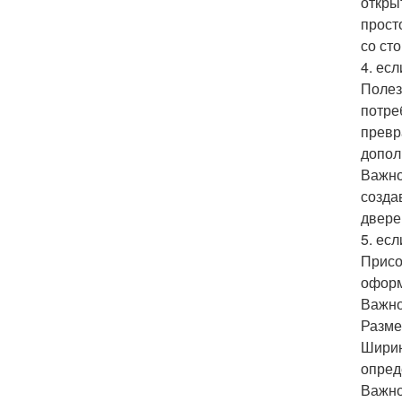
откры
прост
со ст
4. ес
Полез
потре
превр
допол
Важно
созда
двере
5. ес
Присо
оформ
Важно
Разме
Ширин
опред
Важно