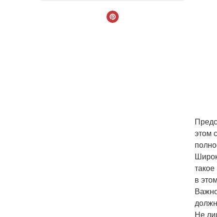
Предс
этом 
полно
Широк
такое
в это
Важно
должн
Не ли