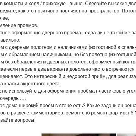
 в комнаты и холл / прихожую - выше. Сделайте высокие дв
увидите, как это позитивно повлияет на пространство. Потол
лее.
ление проемов.
тное оформление дверного проёма - едва ли не такой же в
равильно:
ём с дверным полотном и наличниками (из гостиной в спаль
ём с обрамлением наличниками, но без полотна (из гостино
ём без обрамления и дверных полотен, оформленный контра
чае если первые два варианта довольно часто встречаются в
ценивают. Это интересный и недорогой приём, для реализа
ка краски акцентного цвета.
: не используйте для оформления проёма пластиковые угол
очередь ….
вас дома широкий проём в стене есть? Какие задачи он ре
ов в разделе комментариев. ремонтспб ремонтквартирспб М
авайте вопросы!